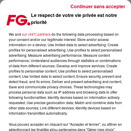
Continuer sans accepter
Le respect de votre vie privée est notre
priorité
NOUVEAU SINGLE POUR CARL COX
We and
our (447) partners
do the following data processing based on
your consent and/or our legitimate interest: Store and/or access
Publié : 29 février 2016 à 10h17 par La rédaction
information on a device; Use limited data to select advertising; Create
profiles for personalised advertising; Use profiles to select personalised
advertising; Measure advertising performance; Measure content
performance; Understand audiences through statistics or combinations
of data from different sources; Develop and improve services; Create
profiles to personalise content; Use profiles to select personalised
content; Use limited data to select content; Ensure security, prevent and
detect fraud, and fix errors; Deliver and present advertising and content;
Save and communicate privacy choices. These technologies may
process personal data such as IP address and browsing data to offer
following functionalities: Identify devices based on information actively
requested; Use precise geolocation data; Match and combine data from
other data sources; Link different devices; Identify devices based on
information transmitted automatically.
Vous pouvez accepter en cliquant sur "Accepter et fermer", ou affiner en
sélectionnant les finalités et/ou partenaires dans "Gérer mes choix".