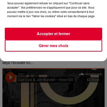
Vous pouvez également refuser en cliquant sur "Continuer sans
accepter". Vos préférences ne s'appliqueront que pour ce site. Vous
pouvez mettre à jour vos choix, ou retirer votre consentement à tout
moment via le lien "Gérer les cookies" situé en bas de chaque page.
La légende de la techno, résident historique de RadioFG,
Carl Cox
, est de retour !
Accepter et fermer
Pour fêter la centième sortie de son label Intec Digital, il
signe avec Jon Rundell un nouvel EP sobrement baptisé «
Gérer mes choix
Intec 100
».
Un EP deux titres qui sort ce lundi mais on peut d’ores et
déjà l’écouter ici...