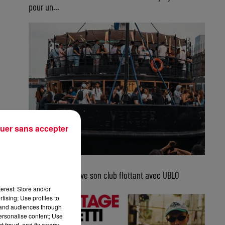
pour un...
uer sans accepter
5 août 2026
Bordeaux retrouve son club flottant avec UBLO
erest: Store and/or
tising; Use profiles to
tand audiences through
personalise content; Use
 fraud, and fix errors;