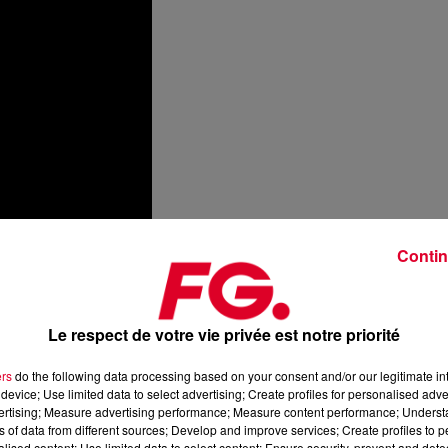
Contin
Le respect de votre vie privée est notre priorité
ers
do the following data processing based on your consent and/or our legitimate int
device; Use limited data to select advertising; Create profiles for personalised adver
vertising; Measure advertising performance; Measure content performance; Unders
ns of data from different sources; Develop and improve services; Create profiles to 
alised content; Use limited data to select content; Ensure security, prevent and detect