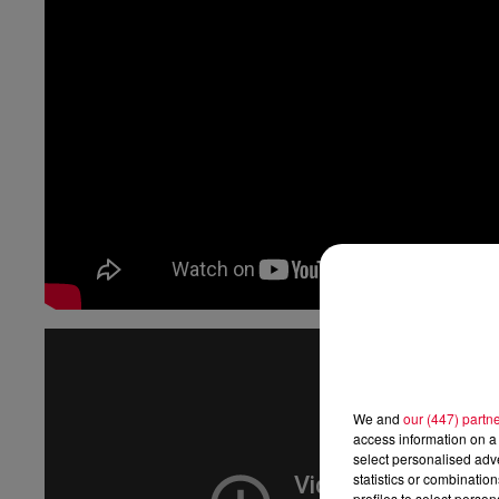
We and
our (447) partn
access information on a 
select personalised ad
statistics or combinatio
profiles to select person