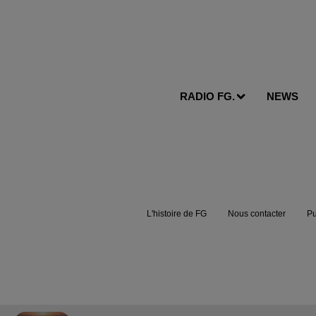
RADIO FG.
NEWS
L'histoire de FG
Nous contacter
Pu