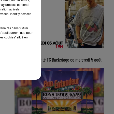
 may process personal
mation actively
vices; Identify devices
rtenaires dans "Gérer
s'appliqueront que pour
les cookies" situé en
5 août 2026
Lucas Sketti, invité FG Backstage ce mercredi 5 août