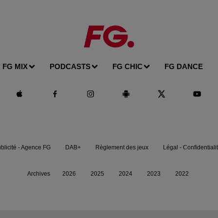
FG MIX
PODCASTS
FG CHIC
FG DANCE
blicité - Agence FG
DAB+
Règlement des jeux
Légal - Confidentiali
Archives
2026
2025
2024
2023
2022