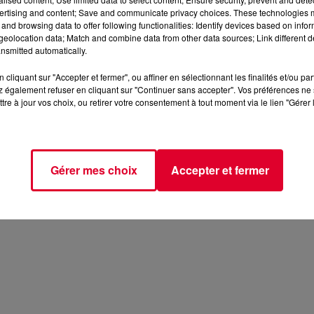
ertising and content; Save and communicate privacy choices. These technologies
and browsing data to offer following functionalities: Identify devices based on infor
eolocation data; Match and combine data from other data sources; Link different de
nsmitted automatically.
cliquant sur "Accepter et fermer", ou affiner en sélectionnant les finalités et/ou pa
 également refuser en cliquant sur "Continuer sans accepter". Vos préférences ne 
tre à jour vos choix, ou retirer votre consentement à tout moment via le lien "Gérer 
Gérer mes choix
Accepter et fermer