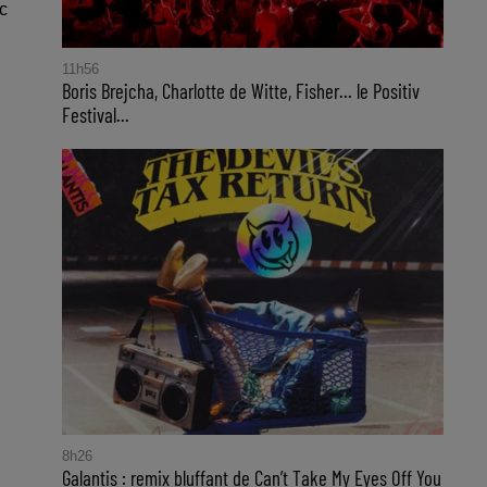
c
11h56
Boris Brejcha, Charlotte de Witte, Fisher… le Positiv
Festival...
8h26
Galantis : remix bluffant de Can’t Take My Eyes Off You