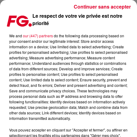
Continuer sans accepter
Le respect de votre vie privée est notre
priorité
MARTIN GARRIX: EPISODE 6 (VIDEO)
We and
our (447) partners
do the following data processing based on
your consent and/or our legitimate interest: Store and/or access
Publié : 29 décembre 2016 à 10h53 par La rédaction
information on a device; Use limited data to select advertising; Create
profiles for personalised advertising; Use profiles to select personalised
advertising; Measure advertising performance; Measure content
performance; Understand audiences through statistics or combinations
of data from different sources; Develop and improve services; Create
profiles to personalise content; Use profiles to select personalised
content; Use limited data to select content; Ensure security, prevent and
detect fraud, and fix errors; Deliver and present advertising and content;
Save and communicate privacy choices. These technologies may
process personal data such as IP address and browsing data to offer
following functionalities: Identify devices based on information actively
requested; Use precise geolocation data; Match and combine data from
other data sources; Link different devices; Identify devices based on
information transmitted automatically.
Vous pouvez accepter en cliquant sur "Accepter et fermer", ou affiner en
sélectionnant les finalités et/ou partenaires dans "Gérer mes choix".