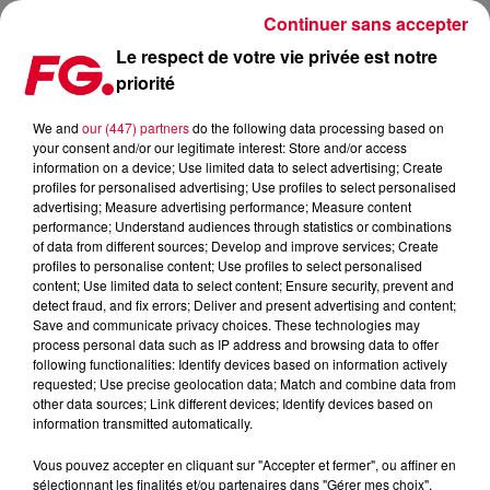
Continuer sans accepter
Le respect de votre vie privée est notre
priorité
MAMA FESTIVAL & CONVENTION
We and
our (447) partners
do the following data processing based on
your consent and/or our legitimate interest: Store and/or access
Publié : 18 octobre 2017 à 11h02 par La rédaction
information on a device; Use limited data to select advertising; Create
profiles for personalised advertising; Use profiles to select personalised
advertising; Measure advertising performance; Measure content
performance; Understand audiences through statistics or combinations
of data from different sources; Develop and improve services; Create
profiles to personalise content; Use profiles to select personalised
content; Use limited data to select content; Ensure security, prevent and
detect fraud, and fix errors; Deliver and present advertising and content;
Save and communicate privacy choices. These technologies may
process personal data such as IP address and browsing data to offer
following functionalities: Identify devices based on information actively
requested; Use precise geolocation data; Match and combine data from
other data sources; Link different devices; Identify devices based on
information transmitted automatically.
Vous pouvez accepter en cliquant sur "Accepter et fermer", ou affiner en
sélectionnant les finalités et/ou partenaires dans "Gérer mes choix".