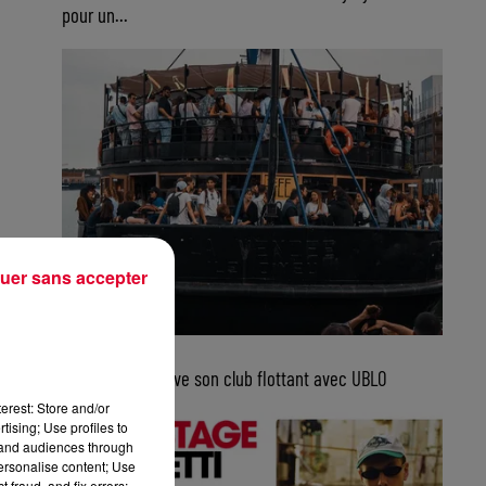
pour un...
uer sans accepter
5 août 2026
Bordeaux retrouve son club flottant avec UBLO
erest: Store and/or
tising; Use profiles to
tand audiences through
personalise content; Use
 fraud, and fix errors;