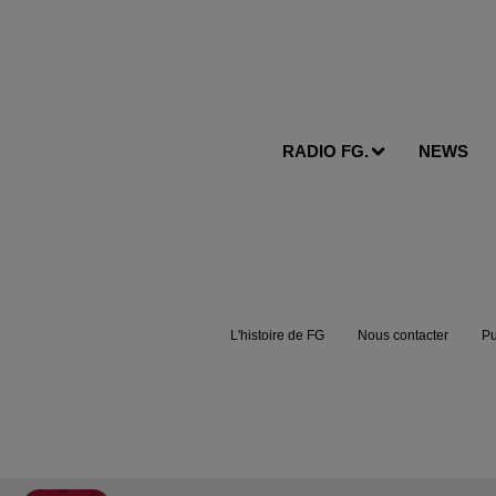
RADIO FG.
NEWS
L'histoire de FG
Nous contacter
Pu