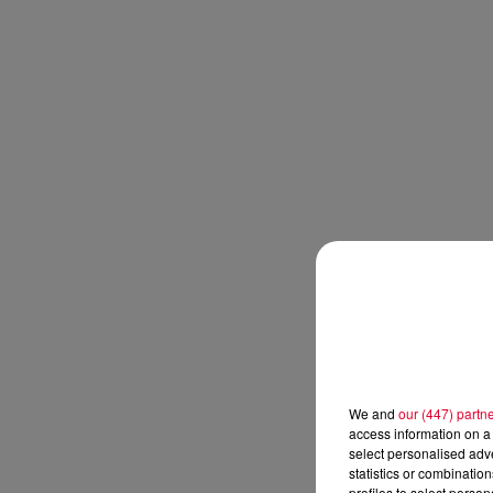
We and
our (447) partn
access information on a 
select personalised ad
statistics or combinatio
profiles to select person