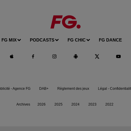
FG MIX
PODCASTS
FG CHIC
FG DANCE
blicité - Agence FG
DAB+
Règlement des jeux
Légal - Confidentiali
Archives
2026
2025
2024
2023
2022