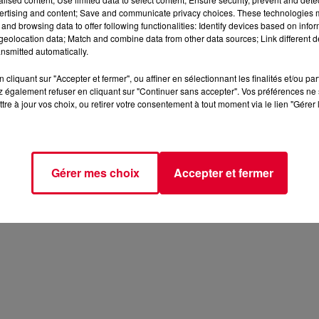
ertising and content; Save and communicate privacy choices. These technologies
and browsing data to offer following functionalities: Identify devices based on infor
eolocation data; Match and combine data from other data sources; Link different de
nsmitted automatically.
cliquant sur "Accepter et fermer", ou affiner en sélectionnant les finalités et/ou pa
 également refuser en cliquant sur "Continuer sans accepter". Vos préférences ne 
tre à jour vos choix, ou retirer votre consentement à tout moment via le lien "Gérer 
Gérer mes choix
Accepter et fermer