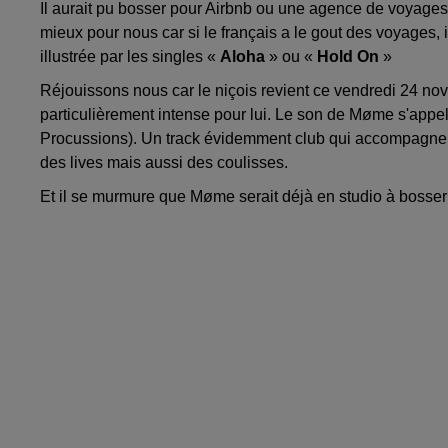
Il aurait pu bosser pour Airbnb ou une agence de voyage
mieux pour nous car si le français a le gout des voyages, i
illustrée par les singles «
Aloha
» ou «
Hold On
»
Réjouissons nous car le niçois revient ce vendredi 24 no
particulièrement intense pour lui. Le son de Møme s'appel
Procussions). Un track évidemment club qui accompagn
des lives mais aussi des coulisses.
Et il se murmure que Møme serait déjà en studio à bosser