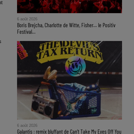
nt
6 août 2026
Boris Brejcha, Charlotte de Witte, Fisher… le Positiv
Festival...
s
6 août 2026
Galantis : remix bluffant de Can’t Take My Eyes Off You