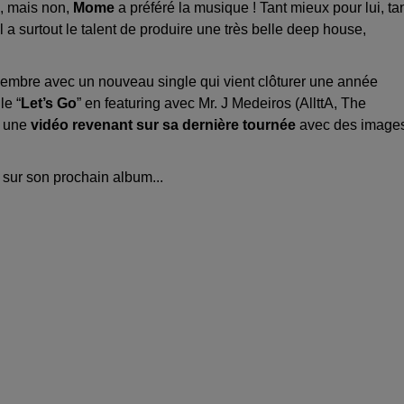
s, mais non,
Mome
a préféré la musique ! Tant mieux pour lui, ta
l a surtout le talent de produire une très belle deep house,
vembre avec un nouveau single qui vient clôturer une année
le “
Let’s Go
” en featuring avec Mr. J Medeiros (AllttA, The
e une
vidéo
revenant sur sa dernière tournée
avec des image
 sur son prochain album...