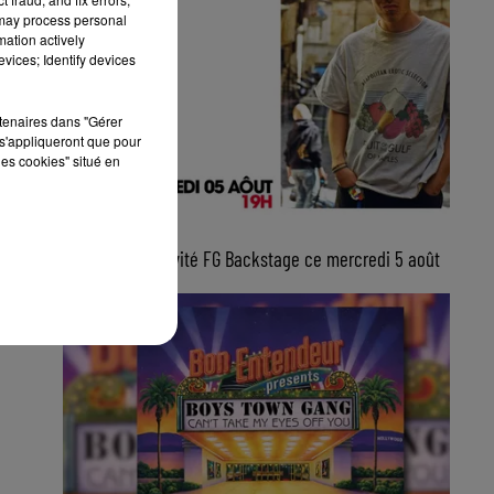
 may process personal
mation actively
vices; Identify devices
rtenaires dans "Gérer
s'appliqueront que pour
les cookies" situé en
5 août 2026
Lucas Sketti, invité FG Backstage ce mercredi 5 août