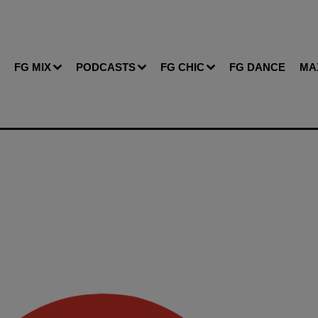
FG MIX
PODCASTS
FG CHIC
FG DANCE
MA