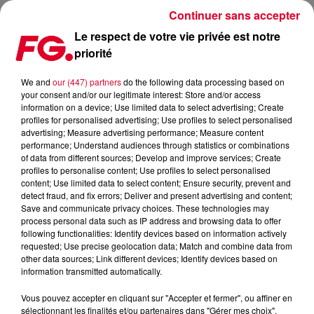
Continuer sans accepter
Le respect de votre vie privée est notre
priorité
LOST FREQUENCIES REMIXE LE DERNIER MAJOR LAZER !
We and
our (447) partners
do the following data processing based on
your consent and/or our legitimate interest: Store and/or access
Publié : 14 septembre 2016 à 10h30 par La rédaction
information on a device; Use limited data to select advertising; Create
profiles for personalised advertising; Use profiles to select personalised
advertising; Measure advertising performance; Measure content
performance; Understand audiences through statistics or combinations
of data from different sources; Develop and improve services; Create
profiles to personalise content; Use profiles to select personalised
content; Use limited data to select content; Ensure security, prevent and
detect fraud, and fix errors; Deliver and present advertising and content;
Save and communicate privacy choices. These technologies may
process personal data such as IP address and browsing data to offer
following functionalities: Identify devices based on information actively
requested; Use precise geolocation data; Match and combine data from
other data sources; Link different devices; Identify devices based on
information transmitted automatically.
Vous pouvez accepter en cliquant sur "Accepter et fermer", ou affiner en
sélectionnant les finalités et/ou partenaires dans "Gérer mes choix".