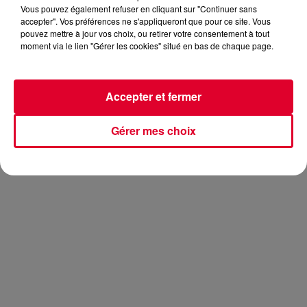
Vous pouvez également refuser en cliquant sur "Continuer sans
accepter". Vos préférences ne s'appliqueront que pour ce site. Vous
pouvez mettre à jour vos choix, ou retirer votre consentement à tout
moment via le lien "Gérer les cookies" situé en bas de chaque page.
Hier, on vous dévoilait le nouveau clip de
Major Lazer
pour
Cold Water
avec
Justin Bieber.
Aujourd’hui, on vous
propose l’un des remixes officiels du titre et il est signé
Lost
Accepter et fermer
Frequencies
.
Notre ami belge livre là encore un remix de qualité et
Gérer mes choix
comme toujours, très agréable à écouter…