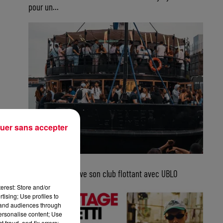
pour un...
uer sans accepter
5 août 2026
Bordeaux retrouve son club flottant avec UBLO
erest: Store and/or
tising; Use profiles to
tand audiences through
personalise content; Use
 fraud, and fix errors;