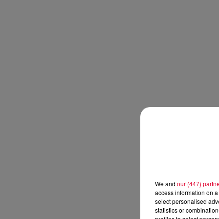
We and
our (447) partn
access information on a 
select personalised ad
statistics or combinatio
profiles to select person