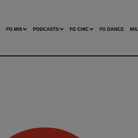
FG MIX
PODCASTS
FG CHIC
FG DANCE
MA