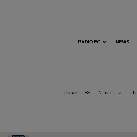
RADIO FG.
NEWS
L'histoire de FG
Nous contacter
Pu