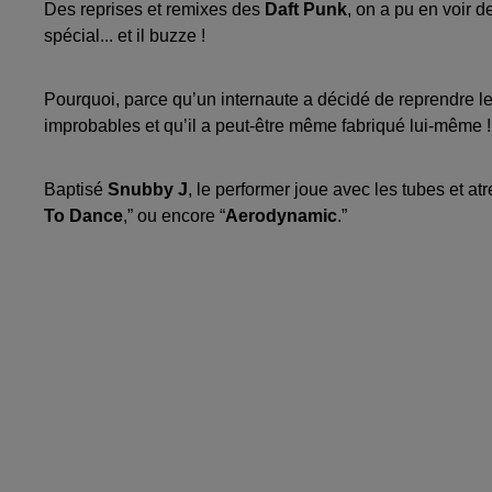
Des reprises et remixes des
Daft Punk
, on a pu en voir d
spécial... et il buzze !
Pourquoi, parce qu’un internaute a décidé de reprendre l
improbables et qu’il a peut-être même fabriqué lui-même ! 
Baptisé
Snubby J
, le performer joue avec les tubes et a
To Dance
,” ou encore “
Aerodynamic
.”