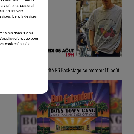
 may process personal
mation actively
vices; Identify devices
rtenaires dans "Gérer
s'appliqueront que pour
les cookies" situé en
5 août 2026
Lucas Sketti, invité FG Backstage ce mercredi 5 août