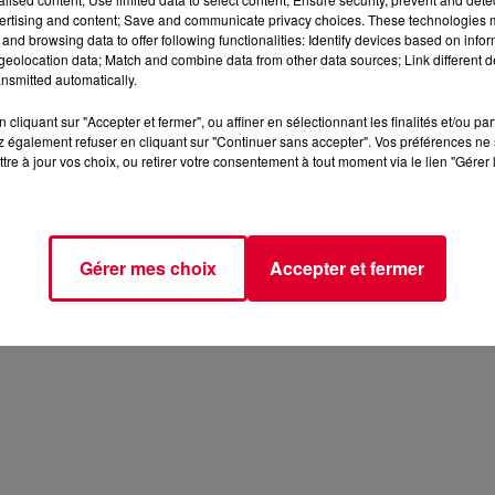
ertising and content; Save and communicate privacy choices. These technologies
and browsing data to offer following functionalities: Identify devices based on infor
eolocation data; Match and combine data from other data sources; Link different de
nsmitted automatically.
cliquant sur "Accepter et fermer", ou affiner en sélectionnant les finalités et/ou pa
 également refuser en cliquant sur "Continuer sans accepter". Vos préférences ne 
tre à jour vos choix, ou retirer votre consentement à tout moment via le lien "Gérer 
Gérer mes choix
Accepter et fermer