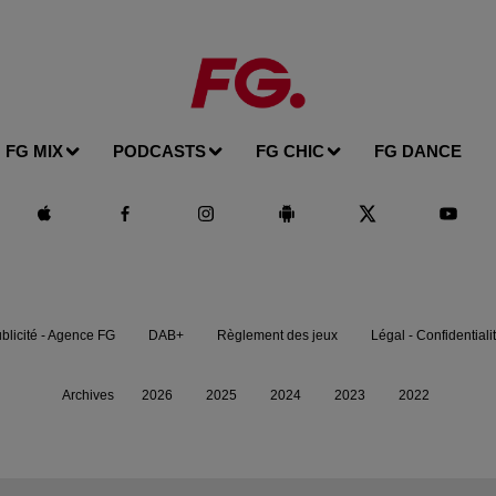
FG MIX
PODCASTS
FG CHIC
FG DANCE
blicité - Agence FG
DAB+
Règlement des jeux
Légal - Confidentiali
Archives
2026
2025
2024
2023
2022