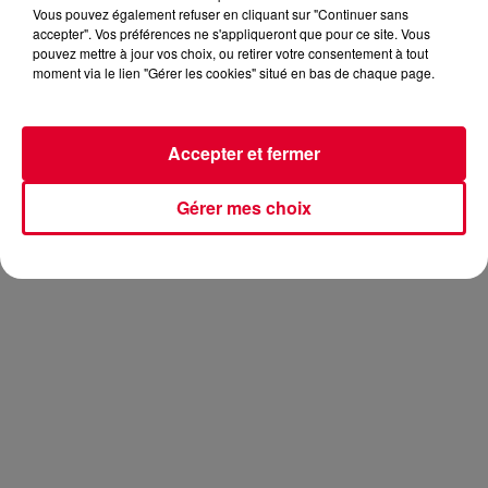
Vous pouvez également refuser en cliquant sur "Continuer sans
accepter". Vos préférences ne s'appliqueront que pour ce site. Vous
pouvez mettre à jour vos choix, ou retirer votre consentement à tout
moment via le lien "Gérer les cookies" situé en bas de chaque page.
Le DJ français est de retour juste avant l’été avec le titre
Do
it Right
. Après
Intoxicated
et
+1
l’an dernier,
Martin Solveig
tient là encore un tube du même acabit.
Accepter et fermer
Pour ce nouveau morceau, il collabore avec la chanteuse
australienne
Tkay Maidza
:
Gérer mes choix