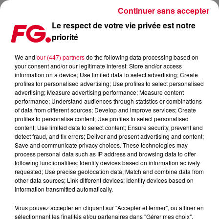
Continuer sans accepter
Le respect de votre vie privée est notre
priorité
LE NOUVEAU MARTIN SOLVEIG !
We and
our (447) partners
do the following data processing based on
your consent and/or our legitimate interest: Store and/or access
Publié : 20 mai 2016 à 7h57 par La rédaction
information on a device; Use limited data to select advertising; Create
profiles for personalised advertising; Use profiles to select personalised
advertising; Measure advertising performance; Measure content
performance; Understand audiences through statistics or combinations
of data from different sources; Develop and improve services; Create
profiles to personalise content; Use profiles to select personalised
content; Use limited data to select content; Ensure security, prevent and
detect fraud, and fix errors; Deliver and present advertising and content;
Save and communicate privacy choices. These technologies may
process personal data such as IP address and browsing data to offer
following functionalities: Identify devices based on information actively
requested; Use precise geolocation data; Match and combine data from
other data sources; Link different devices; Identify devices based on
information transmitted automatically.
Vous pouvez accepter en cliquant sur "Accepter et fermer", ou affiner en
sélectionnant les finalités et/ou partenaires dans "Gérer mes choix".