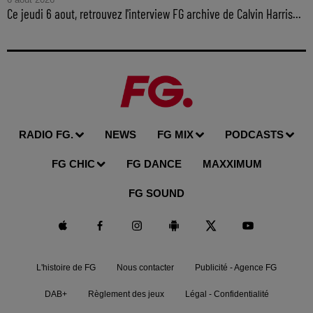
Ce jeudi 6 aout, retrouvez l'interview FG archive de Calvin Harris...
RADIO FG.
NEWS
FG MIX
PODCASTS
FG CHIC
FG DANCE
MAXXIMUM
FG SOUND
L'histoire de FG
Nous contacter
Publicité - Agence FG
DAB+
Règlement des jeux
Légal - Confidentialité