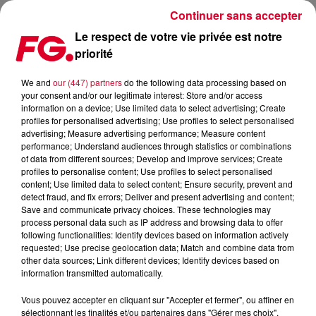
Continuer sans accepter
Le respect de votre vie privée est notre
priorité
LA SOIRÉE WHEN IN PARIS
We and
our (447) partners
do the following data processing based on
your consent and/or our legitimate interest: Store and/or access
Publié : 6 août 2015 à 10h27 par La rédaction
information on a device; Use limited data to select advertising; Create
profiles for personalised advertising; Use profiles to select personalised
advertising; Measure advertising performance; Measure content
performance; Understand audiences through statistics or combinations
of data from different sources; Develop and improve services; Create
profiles to personalise content; Use profiles to select personalised
content; Use limited data to select content; Ensure security, prevent and
detect fraud, and fix errors; Deliver and present advertising and content;
Save and communicate privacy choices. These technologies may
process personal data such as IP address and browsing data to offer
following functionalities: Identify devices based on information actively
requested; Use precise geolocation data; Match and combine data from
other data sources; Link different devices; Identify devices based on
information transmitted automatically.
Vous pouvez accepter en cliquant sur "Accepter et fermer", ou affiner en
sélectionnant les finalités et/ou partenaires dans "Gérer mes choix".