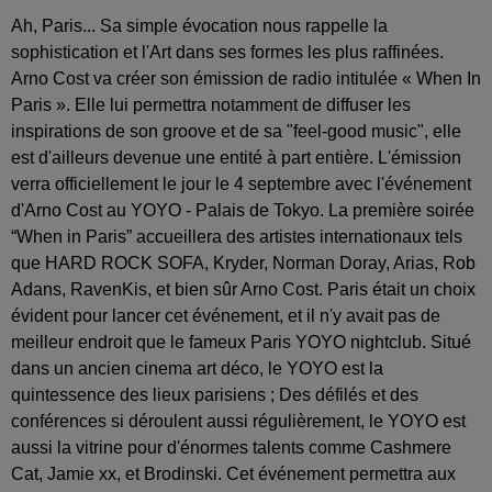
Ah, Paris... Sa simple évocation nous rappelle la
sophistication et l'Art dans ses formes les plus raffinées.
Arno Cost va créer son émission de radio intitulée « When In
Paris ». Elle lui permettra notamment de diffuser les
inspirations de son groove et de sa "feel-good music", elle
est d'ailleurs devenue une entité à part entière. L'émission
verra officiellement le jour le 4 septembre avec l'événement
d'Arno Cost au YOYO - Palais de Tokyo. La première soirée
“When in Paris” accueillera des artistes internationaux tels
que HARD ROCK SOFA, Kryder, Norman Doray, Arias, Rob
Adans, RavenKis, et bien sûr Arno Cost. Paris était un choix
évident pour lancer cet événement, et il n'y avait pas de
meilleur endroit que le fameux Paris YOYO nightclub. Situé
dans un ancien cinema art déco, le YOYO est la
quintessence des lieux parisiens ; Des défilés et des
conférences si déroulent aussi régulièrement, le YOYO est
aussi la vitrine pour d'énormes talents comme Cashmere
Cat, Jamie xx, et Brodinski. Cet événement permettra aux