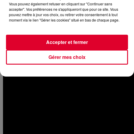
Vous pouvez également refuser en cliquant sur "Continuer sans
accepter". Vos préférences ne s'appliqueront que pour ce site. Vous
pouvez mettre à jour vos choix, ou retirer votre consentement à tout
moment via le lien "Gérer les cookies" situé en bas de chaque page.
Il y a quelques jours,
Alan Walker
se produisait à Oslo en
Norvège pour le VG-Lista 2016. La vidéo de sa prestation
live tourne déjà beaucoup sur le Net et pour cause, le jeune
Accepter et fermer
producteur anglo-norvégien a mis le feu avec ses deux
tubes
Sing me to sleep
et
Faded
. Le tout interprété par la
Gérer mes choix
chanteuse norvégienne
Iselin Solheim
pour un superbe
live: