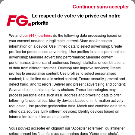
Continuer sans accepter
Le respect de votre vie privée est notre
priorité
L’ÉNORME LIVE D’ALAN WALKER (VIDÉO)
We and
our (447) partners
do the following data processing based on
your consent and/or our legitimate interest: Store and/or access
Publié : 28 juin 2016 à 8h10 par La rédaction
information on a device; Use limited data to select advertising; Create
profiles for personalised advertising; Use profiles to select personalised
advertising; Measure advertising performance; Measure content
performance; Understand audiences through statistics or combinations
of data from different sources; Develop and improve services; Create
profiles to personalise content; Use profiles to select personalised
content; Use limited data to select content; Ensure security, prevent and
detect fraud, and fix errors; Deliver and present advertising and content;
Save and communicate privacy choices. These technologies may
process personal data such as IP address and browsing data to offer
following functionalities: Identify devices based on information actively
requested; Use precise geolocation data; Match and combine data from
other data sources; Link different devices; Identify devices based on
information transmitted automatically.
Vous pouvez accepter en cliquant sur "Accepter et fermer", ou affiner en
sélectionnant les finalités et/ou partenaires dans "Gérer mes choix".