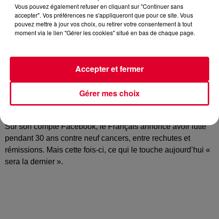
Vous pouvez également refuser en cliquant sur "Continuer sans
accepter". Vos préférences ne s'appliqueront que pour ce site. Vous
pouvez mettre à jour vos choix, ou retirer votre consentement à tout
moment via le lien "Gérer les cookies" situé en bas de chaque page.
Derrière les titres « I Gotta Feeling, « Love Dont’ Let Me go
», « Love is Gone », « Memories » ou encore « Sexy Bitch »,
Fred Rister est l’un des plus anciens partenaires musicaux
Accepter et fermer
de David Guetta.
Peu connu du grand public, il a publié mercredi un message
sur les réseaux sociaux. De nouveau atteint d’un cancer, le
Gérer mes choix
compagnon de route de David Guetta annonce à ses fans
que désormais, ses « jours sont comptés » …
Sur son compte Facebook, le Français annonce avoir lutté
pendant 30 ans contre neuf cancers, entre rechutes et
rémissions. Mais cette fois-ci, ce qui le touche aujourd’hui «
sera la dernier ».