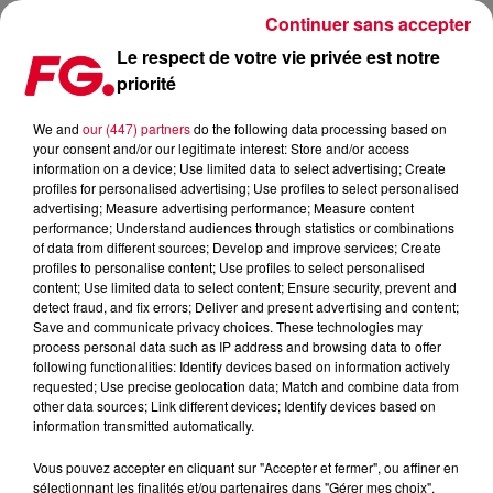
Continuer sans accepter
Le respect de votre vie privée est notre
priorité
L’ÉMOUVANT MESSAGE DE FRED RISTER
We and
our (447) partners
do the following data processing based on
your consent and/or our legitimate interest: Store and/or access
Publié : 9 mars 2018 à 6h00 par La rédaction
information on a device; Use limited data to select advertising; Create
profiles for personalised advertising; Use profiles to select personalised
advertising; Measure advertising performance; Measure content
performance; Understand audiences through statistics or combinations
of data from different sources; Develop and improve services; Create
profiles to personalise content; Use profiles to select personalised
content; Use limited data to select content; Ensure security, prevent and
detect fraud, and fix errors; Deliver and present advertising and content;
Save and communicate privacy choices. These technologies may
process personal data such as IP address and browsing data to offer
following functionalities: Identify devices based on information actively
requested; Use precise geolocation data; Match and combine data from
other data sources; Link different devices; Identify devices based on
information transmitted automatically.
Vous pouvez accepter en cliquant sur "Accepter et fermer", ou affiner en
sélectionnant les finalités et/ou partenaires dans "Gérer mes choix".