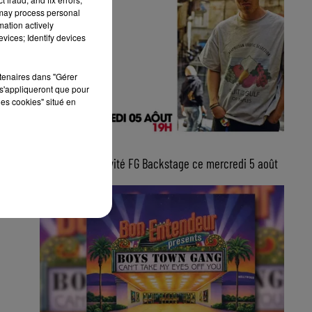
 may process personal
mation actively
vices; Identify devices
rtenaires dans "Gérer
s'appliqueront que pour
les cookies" situé en
5 août 2026
Lucas Sketti, invité FG Backstage ce mercredi 5 août