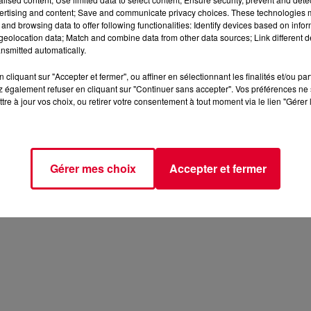
ertising and content; Save and communicate privacy choices. These technologies
and browsing data to offer following functionalities: Identify devices based on infor
eolocation data; Match and combine data from other data sources; Link different de
nsmitted automatically.
cliquant sur "Accepter et fermer", ou affiner en sélectionnant les finalités et/ou pa
 également refuser en cliquant sur "Continuer sans accepter". Vos préférences ne 
tre à jour vos choix, ou retirer votre consentement à tout moment via le lien "Gérer 
Gérer mes choix
Accepter et fermer