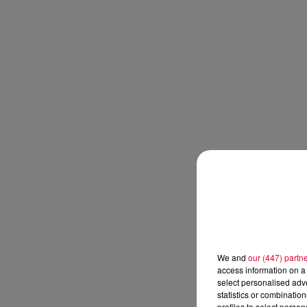
We and
our (447) partn
access information on a 
select personalised ad
statistics or combinatio
profiles to select person