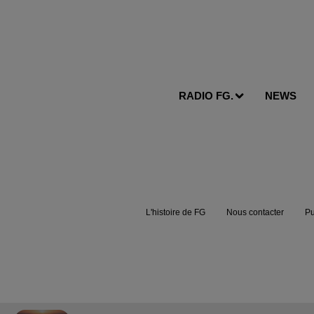
RADIO FG.
NEWS
L'histoire de FG
Nous contacter
Pu