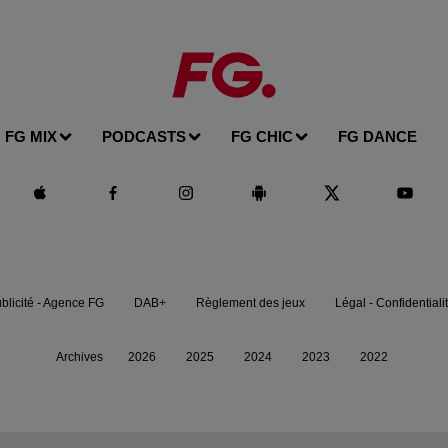
FG MIX
PODCASTS
FG CHIC
FG DANCE
blicité - Agence FG
DAB+
Règlement des jeux
Légal - Confidentiali
Archives
2026
2025
2024
2023
2022