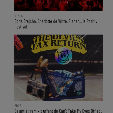
11h56
Boris Brejcha, Charlotte de Witte, Fisher… le Positiv
Festival...
8h26
Galantis : remix bluffant de Can’t Take My Eyes Off You