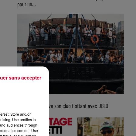
pour un...
uer sans accepter
5 août 2026
Bordeaux retrouve son club flottant avec UBLO
erest: Store and/or
tising; Use profiles to
tand audiences through
personalise content; Use
 fraud, and fix errors;