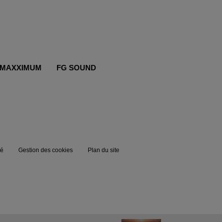
MAXXIMUM
FG SOUND
té
Gestion des cookies
Plan du site