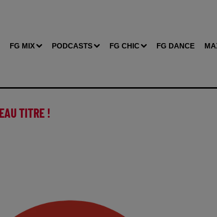
FG MIX
PODCASTS
FG CHIC
FG DANCE
MA
EAU TITRE !