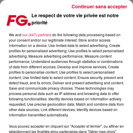
Continuer sans accepter
Le respect de votre vie privée est notre
priorité
KYGO TEASE SON PROCHAIN TITRE AVEC CHARLIE PUTH !
(VIDÉO)
We and
our (447) partners
do the following data processing based on
your consent and/or our legitimate interest: Store and/or access
information on a device; Use limited data to select advertising; Create
Publié : 20 septembre 2016 à 10h39 par La rédaction
profiles for personalised advertising; Use profiles to select personalised
advertising; Measure advertising performance; Measure content
performance; Understand audiences through statistics or combinations
of data from different sources; Develop and improve services; Create
profiles to personalise content; Use profiles to select personalised
content; Use limited data to select content; Ensure security, prevent and
detect fraud, and fix errors; Deliver and present advertising and content;
Save and communicate privacy choices. These technologies may
process personal data such as IP address and browsing data to offer
following functionalities: Identify devices based on information actively
requested; Use precise geolocation data; Match and combine data from
other data sources; Link different devices; Identify devices based on
information transmitted automatically.
Vous pouvez accepter en cliquant sur "Accepter et fermer", ou affiner en
sélectionnant les finalités et/ou partenaires dans "Gérer mes choix".