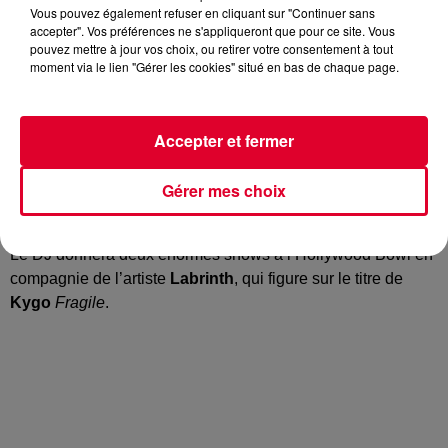
Vous pouvez également refuser en cliquant sur "Continuer sans
accepter". Vos préférences ne s'appliqueront que pour ce site. Vous
pouvez mettre à jour vos choix, ou retirer votre consentement à tout
moment via le lien "Gérer les cookies" situé en bas de chaque page.
Le phénomène norvégien a posté une vidéo pour annoncer
son prochain morceau
Carry on for you
avec le featuring du
Accepter et fermer
chanteur américain
Charlie Puth
.
Un titre inédit joué seulement lors de ses derniers sets et
Gérer mes choix
que l’on retrouvera probablement en octobre lors des deux
dates exceptionnelles de
Kygo
à Los Angeles.
Le DJ donnera deux énormes shows à l’Hollywood Bowl en
compagnie de l’artiste
Labrinth
, qui figure sur le titre de
Kygo
Fragile
.