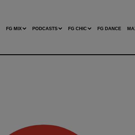
FG MIX
PODCASTS
FG CHIC
FG DANCE
MA