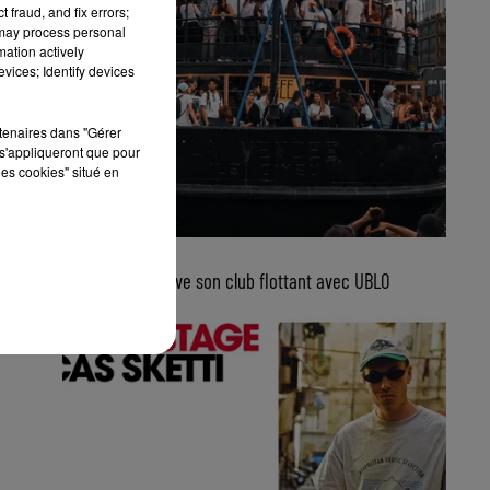
 fraud, and fix errors;
 may process personal
mation actively
vices; Identify devices
rtenaires dans "Gérer
s'appliqueront que pour
les cookies" situé en
5 août 2026
Bordeaux retrouve son club flottant avec UBLO