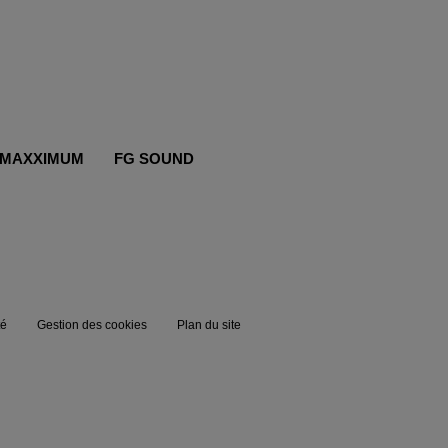
MAXXIMUM
FG SOUND
té
Gestion des cookies
Plan du site