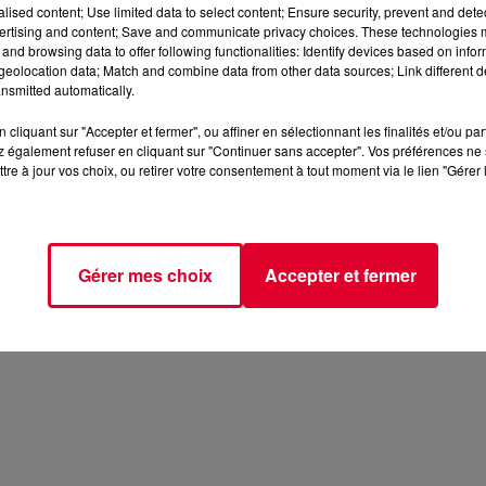
alised content; Use limited data to select content; Ensure security, prevent and detect
ertising and content; Save and communicate privacy choices. These technologies
and browsing data to offer following functionalities: Identify devices based on infor
eolocation data; Match and combine data from other data sources; Link different de
nsmitted automatically.
cliquant sur "Accepter et fermer", ou affiner en sélectionnant les finalités et/ou pa
 également refuser en cliquant sur "Continuer sans accepter". Vos préférences ne 
tre à jour vos choix, ou retirer votre consentement à tout moment via le lien "Gérer 
Gérer mes choix
Accepter et fermer