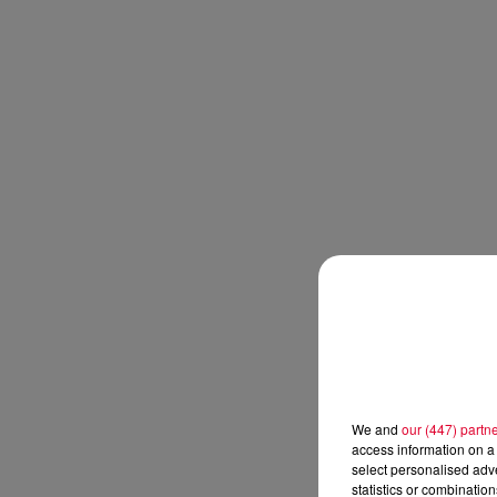
We and
our (447) partn
access information on a 
select personalised ad
statistics or combinatio