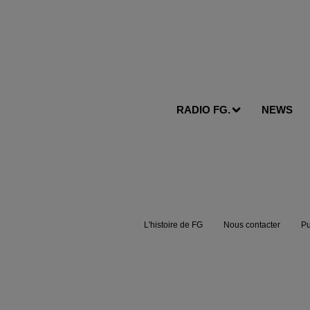
RADIO FG.
NEWS
L'histoire de FG
Nous contacter
Pu