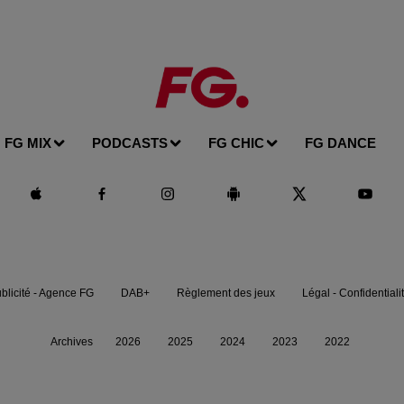
FG MIX
PODCASTS
FG CHIC
FG DANCE
blicité - Agence FG
DAB+
Règlement des jeux
Légal - Confidentiali
Archives
2026
2025
2024
2023
2022