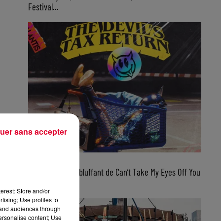
Festival...
uer sans accepter
6 août 2026
Galantis : remix bluffant de Can’t Take My Eyes Off You
pour un...
erest: Store and/or
tising; Use profiles to
tand audiences through
personalise content; Use