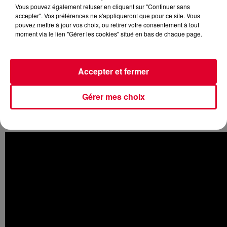
Vous pouvez également refuser en cliquant sur "Continuer sans
accepter". Vos préférences ne s'appliqueront que pour ce site. Vous
pouvez mettre à jour vos choix, ou retirer votre consentement à tout
moment via le lien "Gérer les cookies" situé en bas de chaque page.
C’est avec le DJ belge
The Magician
que
Julian Perretta
a
collaboré pour son nouveau titre
Tied Up
. Si vous êtes fan
du style Perretta, vous aimerez alors forcément
Tied Up
qui
Accepter et fermer
devrait figurer, on imagine, sur un prochain album de l’artiste
britannique. Un opus pour lequel il semblerait que
Julian
Gérer mes choix
Perretta
travaille de temps en temps avec
Stromae
. Cela
expliquerait les quelques photos postées par le chanteur de
Miracle
sur son compte Instagram…