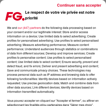
Continuer sans accepter
Le respect de votre vie privée est notre
priorité
JULIAN PERRETTA & THE MAGICIAN : LE CLIP DE TIED UP !
We and
our (447) partners
do the following data processing based on
your consent and/or our legitimate interest: Store and/or access
Publié : 29 mai 2017 à 9h20 par La rédaction
information on a device; Use limited data to select advertising; Create
profiles for personalised advertising; Use profiles to select personalised
advertising; Measure advertising performance; Measure content
performance; Understand audiences through statistics or combinations
of data from different sources; Develop and improve services; Create
profiles to personalise content; Use profiles to select personalised
content; Use limited data to select content; Ensure security, prevent and
detect fraud, and fix errors; Deliver and present advertising and content;
Save and communicate privacy choices. These technologies may
process personal data such as IP address and browsing data to offer
following functionalities: Identify devices based on information actively
requested; Use precise geolocation data; Match and combine data from
other data sources; Link different devices; Identify devices based on
information transmitted automatically.
Vous pouvez accepter en cliquant sur "Accepter et fermer", ou affiner en
sélectionnant les finalités et/ou partenaires dans "Gérer mes choix".