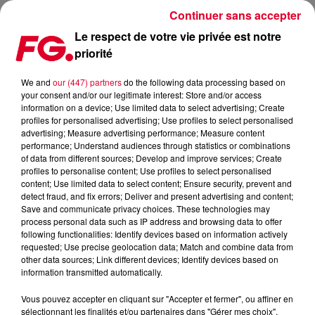
Continuer sans accepter
Le respect de votre vie privée est notre
priorité
HARDWELL : UN NOUVEAU TITRE ET UN MIX AU SIÈGE DES
NATIONS UNIES !
We and
our (447) partners
do the following data processing based on
your consent and/or our legitimate interest: Store and/or access
information on a device; Use limited data to select advertising; Create
Publié : 20 juin 2016 à 8h32 par La rédaction
profiles for personalised advertising; Use profiles to select personalised
advertising; Measure advertising performance; Measure content
performance; Understand audiences through statistics or combinations
of data from different sources; Develop and improve services; Create
profiles to personalise content; Use profiles to select personalised
content; Use limited data to select content; Ensure security, prevent and
detect fraud, and fix errors; Deliver and present advertising and content;
Save and communicate privacy choices. These technologies may
process personal data such as IP address and browsing data to offer
following functionalities: Identify devices based on information actively
requested; Use precise geolocation data; Match and combine data from
other data sources; Link different devices; Identify devices based on
information transmitted automatically.
Vous pouvez accepter en cliquant sur "Accepter et fermer", ou affiner en
sélectionnant les finalités et/ou partenaires dans "Gérer mes choix".