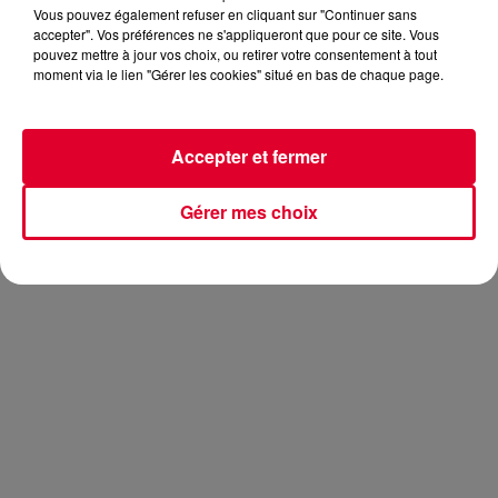
Vous pouvez également refuser en cliquant sur "Continuer sans
accepter". Vos préférences ne s'appliqueront que pour ce site. Vous
pouvez mettre à jour vos choix, ou retirer votre consentement à tout
moment via le lien "Gérer les cookies" situé en bas de chaque page.
Ce fut une semaine bien remplie pour
Hardwell.
D’abord, le DJ hollandais a sorti son nouveau morceau
Accepter et fermer
intitulé
8Fifty
.
Ce titre en collaboration avec son compatriote
Thomas
Gérer mes choix
Newson
est au passage la 250ème release de Revealed, le
label d'
Hardwell
!