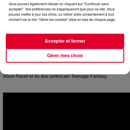
Vous pouvez également refuser en cliquant sur "Continuer sans
accepter". Vos préférences ne s'appliqueront que pour ce site. Vous
pouvez mettre à jour vos choix, ou retirer votre consentement à tout
moment via le lien "Gérer les cookies" situé en bas de chaque page.
En début d'année, l’Australien
Flume
sortait son dernier
single "
Never Be Like You
" qui est bien parti pour être l’un
des titres électro de l’année 2016.
Accepter et fermer
Ultra efficace, envoûtant, le morceau est bien servi par la
Gérer mes choix
voix de la chanteuse
Kai
.
Et voici déjà deux remixes, signés du producteur australien
Wave Racer et du duo américain Teenage Fantasy.