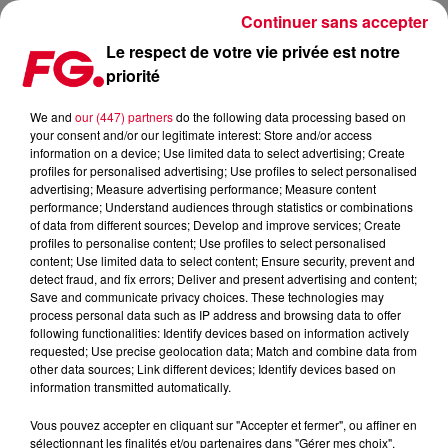
Continuer sans accepter
Le respect de votre vie privée est notre
priorité
FLUME, DEJA DES REMIXES
We and
our (447) partners
do the following data processing based on
your consent and/or our legitimate interest: Store and/or access
Publié : 31 mars 2016 à 8h58 par La rédaction
information on a device; Use limited data to select advertising; Create
profiles for personalised advertising; Use profiles to select personalised
advertising; Measure advertising performance; Measure content
performance; Understand audiences through statistics or combinations
of data from different sources; Develop and improve services; Create
profiles to personalise content; Use profiles to select personalised
content; Use limited data to select content; Ensure security, prevent and
detect fraud, and fix errors; Deliver and present advertising and content;
Save and communicate privacy choices. These technologies may
process personal data such as IP address and browsing data to offer
following functionalities: Identify devices based on information actively
requested; Use precise geolocation data; Match and combine data from
other data sources; Link different devices; Identify devices based on
information transmitted automatically.
Vous pouvez accepter en cliquant sur "Accepter et fermer", ou affiner en
sélectionnant les finalités et/ou partenaires dans "Gérer mes choix".