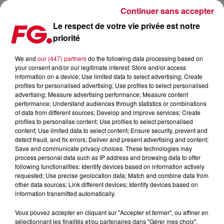
Continuer sans accepter
Le respect de votre vie privée est notre
priorité
We and
our (447) partners
do the following data processing based on
your consent and/or our legitimate interest: Store and/or access
information on a device; Use limited data to select advertising; Create
profiles for personalised advertising; Use profiles to select personalised
advertising; Measure advertising performance; Measure content
performance; Understand audiences through statistics or combinations
of data from different sources; Develop and improve services; Create
profiles to personalise content; Use profiles to select personalised
content; Use limited data to select content; Ensure security, prevent and
detect fraud, and fix errors; Deliver and present advertising and content;
Save and communicate privacy choices. These technologies may
process personal data such as IP address and browsing data to offer
following functionalities: Identify devices based on information actively
18 mars 2026
requested; Use precise geolocation data; Match and combine data from
POP ART CAR, L'AFTERWORK QUI ALLIE EXPOSITION ET DJ SET
other data sources; Link different devices; Identify devices based on
information transmitted automatically.
Vous pouvez accepter en cliquant sur "Accepter et fermer", ou affiner en
sélectionnant les finalités et/ou partenaires dans "Gérer mes choix".