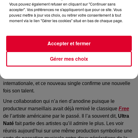
Vous pouvez également refuser en cliquant sur "Continuer sans
Hugel
accepter". Vos préférences ne s'appliqueront que pour ce site. Vous
Crédit :
Instagram : @Hugel
pouvez mettre à jour vos choix, ou retirer votre consentement à tout
moment via le lien "Gérer les cookies" situé en bas de chaque page.
Accepter et fermer
Hugel dévoile
Movin’ To The Sun
, un nouveau titre signé
avec Imael Angel et surtout la voix mythique de la house
Gérer mes choix
Ultra Naté.
Depuis le succès mondial de
I Adore You
en 2024, Hugel
enchaîne les succès et continue son ascension
internationale, et ce nouveau single confirme une nouvelle
fois son talent.
Une collaboration qui n’a rien d’anodine puisque le
producteur marseillais avait déjà remixé le classique
Free
de l’artiste américaine par le passé. Il l’a souvent dit,
Ultra
Naté
fait partie des artistes qu’il admire le plus. Les voir
réunis aujourd’hui sur une même production symbolise une