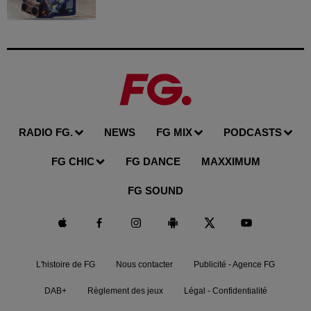
RADIO FG.
NEWS
FG MIX
PODCASTS
FG CHIC
FG DANCE
MAXXIMUM
FG SOUND
L'histoire de FG
Nous contacter
Publicité - Agence FG
DAB+
Règlement des jeux
Légal - Confidentialité