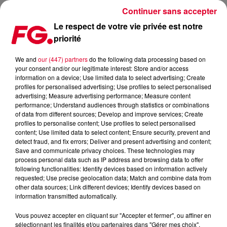
Continuer sans accepter
Le respect de votre vie privée est notre
priorité
HUGEL S'ASSOCIE À ULTRA NATÉ SUR SON NOUVEAU SINGLE
MOVIN' TO THE SUN
We and
our (447) partners
do the following data processing based on
your consent and/or our legitimate interest: Store and/or access
information on a device; Use limited data to select advertising; Create
Publié : 22 mai 2026 à 16h53 par Jean-Baptiste Blandin
profiles for personalised advertising; Use profiles to select personalised
advertising; Measure advertising performance; Measure content
performance; Understand audiences through statistics or combinations
of data from different sources; Develop and improve services; Create
profiles to personalise content; Use profiles to select personalised
content; Use limited data to select content; Ensure security, prevent and
detect fraud, and fix errors; Deliver and present advertising and content;
Save and communicate privacy choices. These technologies may
process personal data such as IP address and browsing data to offer
following functionalities: Identify devices based on information actively
requested; Use precise geolocation data; Match and combine data from
other data sources; Link different devices; Identify devices based on
information transmitted automatically.
Vous pouvez accepter en cliquant sur "Accepter et fermer", ou affiner en
sélectionnant les finalités et/ou partenaires dans "Gérer mes choix".