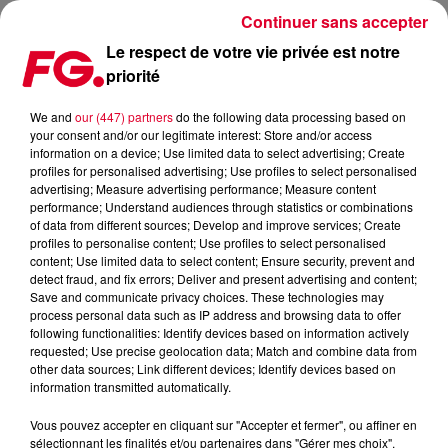
Continuer sans accepter
Le respect de votre vie privée est notre
priorité
FEMMES D'INFLUENCE
We and
our (447) partners
do the following data processing based on
your consent and/or our legitimate interest: Store and/or access
Publié : 8 mars 2018 à 19h52 par La rédaction
information on a device; Use limited data to select advertising; Create
profiles for personalised advertising; Use profiles to select personalised
advertising; Measure advertising performance; Measure content
performance; Understand audiences through statistics or combinations
of data from different sources; Develop and improve services; Create
profiles to personalise content; Use profiles to select personalised
content; Use limited data to select content; Ensure security, prevent and
detect fraud, and fix errors; Deliver and present advertising and content;
Save and communicate privacy choices. These technologies may
process personal data such as IP address and browsing data to offer
following functionalities: Identify devices based on information actively
requested; Use precise geolocation data; Match and combine data from
other data sources; Link different devices; Identify devices based on
information transmitted automatically.
Vous pouvez accepter en cliquant sur "Accepter et fermer", ou affiner en
sélectionnant les finalités et/ou partenaires dans "Gérer mes choix".