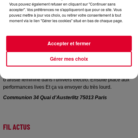
Vous pouvez également refuser en cliquant sur "Continuer sans
accepter". Vos préférences ne s'appliqueront que pour ce site. Vous
pouvez mettre à jour vos choix, ou retirer votre consentement à tout
moment via le lien "Gérer les cookies" situé en bas de chaque page.
Soirée spéciale femmes coté rive gauche de Paris au club
Communion
à la Cité de la mode et du design a lui décidé
de réunir les femmes leaders du milieu électronique
Accepter et fermer
français. 14 artistes féminines se relaieront sur le plus grand
rooftop parisien pendant 7 heures d’affilée. Avant qu’elles ne
s’emparentd es platines, ce Girl Power surpuissant prendra
Gérer mes choix
la parole pour raconter leur expérience dans le monde
underground et donner leur opinions sur l’évolution du statut
d’artiste féminine dans l'univers électro. Ensuite place aux
performances lives Et ça va envoyer du très lourd.
Communion 34 Quai d'Austerlitz 75013 Paris
FIL ACTUS