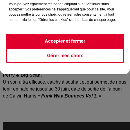
Vous pouvez également refuser en cliquant sur "Continuer sans
accepter". Vos préférences ne s'appliqueront que pour ce site. Vous
pouvez mettre à jour vos choix, ou retirer votre consentement à tout
moment via le lien "Gérer les cookies" situé en bas de chaque page.
Faisons une petite présentation de
Calvin Harris
: né en
1984 dans cette bonne vieille ville de Dumfries en
Angleterre, le petit Calvin… nan bien sûr, pas de bio, tout le
Accepter et fermer
monde connait la star internationale et sa propension à
s’entourer des meilleurs !
Gérer mes choix
Calvin Harris réitère avec un nouveau single «
Feels
» qu’il
signe avec – accrochez-vous bien -
Pharrell Williams, Katy
Perry & Big Sean
.
Un son ultra efficace, catchy à souhait et qui permet de nous
tenir en haleine jusqu’au 30 juin, date de sortie de l’album
de Calvin Harris «
Funk Wav Bounces Vol 1.
»