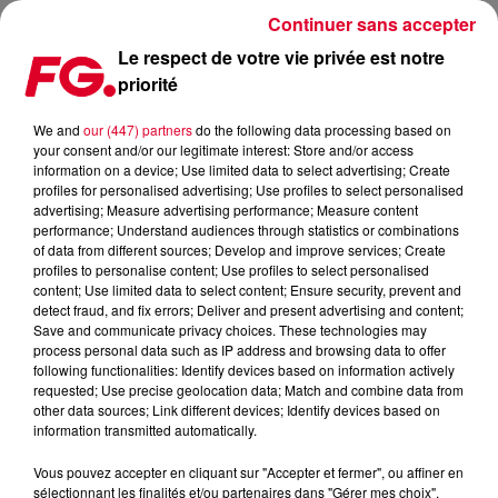
Continuer sans accepter
Le respect de votre vie privée est notre
priorité
"FEELS", LE NOUVEAU CALVIN HARRIS
We and
our (447) partners
do the following data processing based on
your consent and/or our legitimate interest: Store and/or access
Publié : 16 juin 2017 à 11h39 par La rédaction
information on a device; Use limited data to select advertising; Create
profiles for personalised advertising; Use profiles to select personalised
advertising; Measure advertising performance; Measure content
performance; Understand audiences through statistics or combinations
of data from different sources; Develop and improve services; Create
profiles to personalise content; Use profiles to select personalised
content; Use limited data to select content; Ensure security, prevent and
detect fraud, and fix errors; Deliver and present advertising and content;
Save and communicate privacy choices. These technologies may
process personal data such as IP address and browsing data to offer
following functionalities: Identify devices based on information actively
requested; Use precise geolocation data; Match and combine data from
other data sources; Link different devices; Identify devices based on
information transmitted automatically.
Vous pouvez accepter en cliquant sur "Accepter et fermer", ou affiner en
sélectionnant les finalités et/ou partenaires dans "Gérer mes choix".