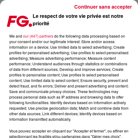
Continuer sans accepter
Le respect de votre vie privée est notre
priorité
ET BIM, UN NOUVEAU DAFT PUNK !
We and
our (447) partners
do the following data processing based on
your consent and/or our legitimate interest: Store and/or access
Publié : 21 juin 2017 à 10h43 par La rédaction
information on a device; Use limited data to select advertising; Create
profiles for personalised advertising; Use profiles to select personalised
advertising; Measure advertising performance; Measure content
performance; Understand audiences through statistics or combinations
of data from different sources; Develop and improve services; Create
profiles to personalise content; Use profiles to select personalised
content; Use limited data to select content; Ensure security, prevent and
detect fraud, and fix errors; Deliver and present advertising and content;
Save and communicate privacy choices. These technologies may
process personal data such as IP address and browsing data to offer
following functionalities: Identify devices based on information actively
requested; Use precise geolocation data; Match and combine data from
other data sources; Link different devices; Identify devices based on
information transmitted automatically.
Vous pouvez accepter en cliquant sur "Accepter et fermer", ou affiner en
sélectionnant les finalités et/ou partenaires dans "Gérer mes choix".