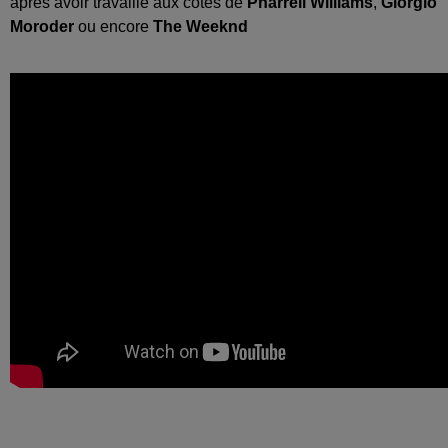
après avoir travaillé aux côtés de
Pharrell Williams
,
Giorgio
Moroder
ou encore
The Weeknd