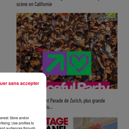
scène en Californie
uer sans accepter
10h16
Ce samedi, Street Parade de Zurich, plus grande
parade électro du...
erest: Store and/or
tising; Use profiles to
tand audiences through