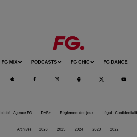
FG MIX
PODCASTS
FG CHIC
FG DANCE
blicité - Agence FG
DAB+
Règlement des jeux
Légal - Confidentiali
Archives
2026
2025
2024
2023
2022