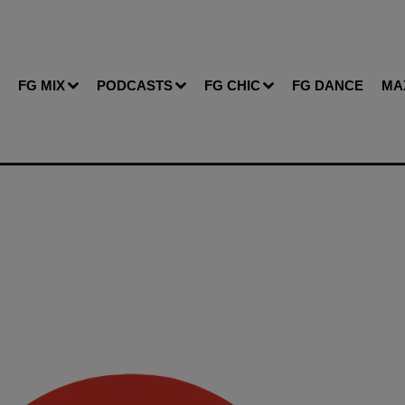
FG MIX
PODCASTS
FG CHIC
FG DANCE
MA