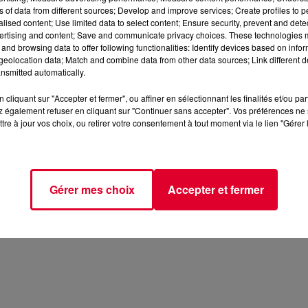
ns of data from different sources; Develop and improve services; Create profiles to 
alised content; Use limited data to select content; Ensure security, prevent and detect
ertising and content; Save and communicate privacy choices. These technologies
and browsing data to offer following functionalities: Identify devices based on infor
eolocation data; Match and combine data from other data sources; Link different de
nsmitted automatically.
cliquant sur "Accepter et fermer", ou affiner en sélectionnant les finalités et/ou pa
 également refuser en cliquant sur "Continuer sans accepter". Vos préférences ne 
tre à jour vos choix, ou retirer votre consentement à tout moment via le lien "Gérer 
Gérer mes choix
Accepter et fermer