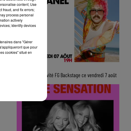
personalise content; Use
 fraud, and fix errors;
 may process personal
mation actively
vices; Identify devices
rtenaires dans "Gérer
s'appliqueront que pour
les cookies" situé en
10h00
Julien Granel, invité FG Backstage ce vendredi 7 août