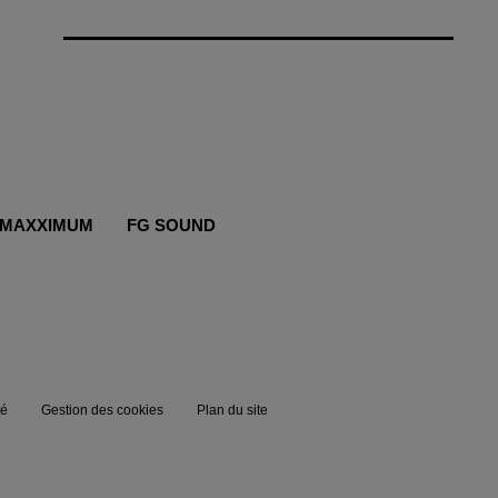
MAXXIMUM
FG SOUND
té
Gestion des cookies
Plan du site