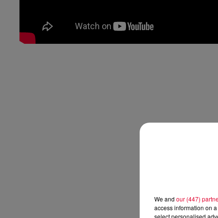
We and
our (447) partn
access information on a 
select personalised ad