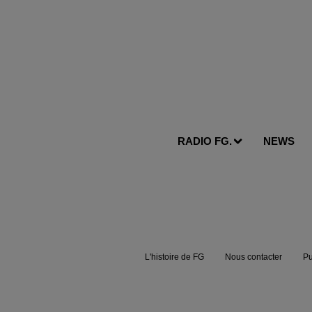
RADIO FG.
NEWS
L'histoire de FG
Nous contacter
Pu