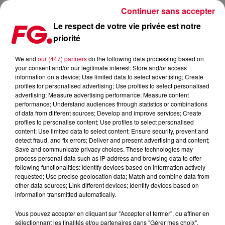
Continuer sans accepter
Le respect de votre vie privée est notre
priorité
DEFECTED SE POSE A L’EDEN
We and
our (447) partners
do the following data processing based on
your consent and/or our legitimate interest: Store and/or access
Publié : 9 février 2017 à 17h36 par La rédaction
information on a device; Use limited data to select advertising; Create
profiles for personalised advertising; Use profiles to select personalised
advertising; Measure advertising performance; Measure content
performance; Understand audiences through statistics or combinations
of data from different sources; Develop and improve services; Create
profiles to personalise content; Use profiles to select personalised
content; Use limited data to select content; Ensure security, prevent and
detect fraud, and fix errors; Deliver and present advertising and content;
Save and communicate privacy choices. These technologies may
process personal data such as IP address and browsing data to offer
following functionalities: Identify devices based on information actively
requested; Use precise geolocation data; Match and combine data from
other data sources; Link different devices; Identify devices based on
information transmitted automatically.
Vous pouvez accepter en cliquant sur "Accepter et fermer", ou affiner en
sélectionnant les finalités et/ou partenaires dans "Gérer mes choix".