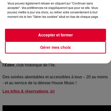
Vous pouvez également refuser en cliquant sur "Continuer sans
accepter". Vos préférences ne s'appliqueront que pour ce site. Vous
pouvez mettre à jour vos choix, ou retirer votre consentement à tout
moment via le lien "Gérer les cookies" situé en bas de chaque page.
Ca pourrait être aux jardins d’Eden mais non ! L’image en
reste pour autant paradisiaque : le label anglais de
référence
Defected
– qui a longtemps eu une résidence sur
Accepter et fermer
RadioFG – organise chaque année depuis 15 ans des fêtes
à Ibiza.
Gérer mes choix
Et en 2017, nouvelle saison et nouveau lieu car Defected
investira dès le 21 mai prochain, et tous les dimanches,
l’Eden
, club historique de l’ile.
Des soirées abordables et accessibles à tous – 20 au moins
- et au service de la déesse House Music !
Les infos & réservations, ici