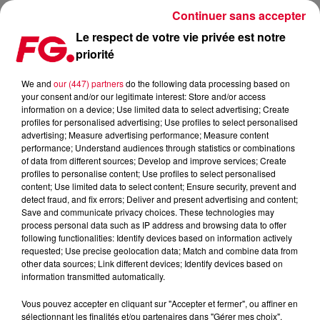
Continuer sans accepter
Le respect de votre vie privée est notre
priorité
DEADMAU5 SORT SON NOUVEL ALBUM
We and
our (447) partners
do the following data processing based on
your consent and/or our legitimate interest: Store and/or access
Publié : 1er décembre 2016 à 10h49 par La rédaction
information on a device; Use limited data to select advertising; Create
profiles for personalised advertising; Use profiles to select personalised
advertising; Measure advertising performance; Measure content
performance; Understand audiences through statistics or combinations
of data from different sources; Develop and improve services; Create
profiles to personalise content; Use profiles to select personalised
content; Use limited data to select content; Ensure security, prevent and
detect fraud, and fix errors; Deliver and present advertising and content;
Save and communicate privacy choices. These technologies may
process personal data such as IP address and browsing data to offer
following functionalities: Identify devices based on information actively
requested; Use precise geolocation data; Match and combine data from
other data sources; Link different devices; Identify devices based on
information transmitted automatically.
Vous pouvez accepter en cliquant sur "Accepter et fermer", ou affiner en
sélectionnant les finalités et/ou partenaires dans "Gérer mes choix".