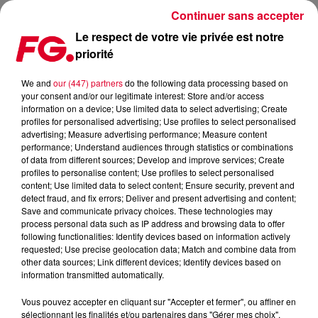
Continuer sans accepter
Le respect de votre vie privée est notre
priorité
DAVID GUETTA: LE CLIP DE BANG MY HEAD AVEC SIA !
We and
our (447) partners
do the following data processing based on
your consent and/or our legitimate interest: Store and/or access
Publié : 10 novembre 2015 à 12h20 par La rédaction
information on a device; Use limited data to select advertising; Create
profiles for personalised advertising; Use profiles to select personalised
advertising; Measure advertising performance; Measure content
performance; Understand audiences through statistics or combinations
of data from different sources; Develop and improve services; Create
profiles to personalise content; Use profiles to select personalised
content; Use limited data to select content; Ensure security, prevent and
detect fraud, and fix errors; Deliver and present advertising and content;
Save and communicate privacy choices. These technologies may
process personal data such as IP address and browsing data to offer
following functionalities: Identify devices based on information actively
requested; Use precise geolocation data; Match and combine data from
other data sources; Link different devices; Identify devices based on
information transmitted automatically.
Vous pouvez accepter en cliquant sur "Accepter et fermer", ou affiner en
sélectionnant les finalités et/ou partenaires dans "Gérer mes choix".