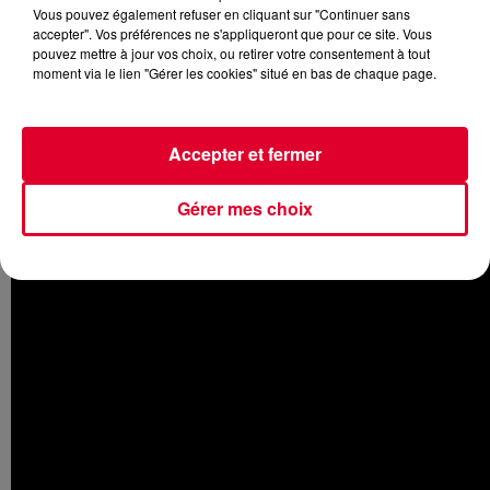
Vous pouvez également refuser en cliquant sur "Continuer sans
accepter". Vos préférences ne s'appliqueront que pour ce site. Vous
pouvez mettre à jour vos choix, ou retirer votre consentement à tout
moment via le lien "Gérer les cookies" situé en bas de chaque page.
Pour la réédition de
Listen Again
le 27 novembre, le résident
Radio FG a choisi de mettre en avant le titre
Bang My Head
avec un excellent remix et les featurings de
Sia
et du
Accepter et fermer
rappeur
Fetty Wap
. Et on rappelle que
David Guetta
a
ajouté une date supplémentaire à Paris à l’Accor Hotels
Gérer mes choix
Arena le 27 janvier 2016.