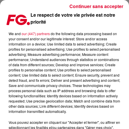
Continuer sans accepter
Le respect de votre vie privée est notre
priorité
DAVID GUETTA & AFROJACK : LE CLIP DE DIRTY SEXY MONEY
!
We and
our (447) partners
do the following data processing based on
your consent and/or our legitimate interest: Store and/or access
information on a device; Use limited data to select advertising; Create
Publié : 18 décembre 2017 à 9h39 par La rédaction
profiles for personalised advertising; Use profiles to select personalised
advertising; Measure advertising performance; Measure content
performance; Understand audiences through statistics or combinations
of data from different sources; Develop and improve services; Create
profiles to personalise content; Use profiles to select personalised
content; Use limited data to select content; Ensure security, prevent and
detect fraud, and fix errors; Deliver and present advertising and content;
Save and communicate privacy choices. These technologies may
process personal data such as IP address and browsing data to offer
following functionalities: Identify devices based on information actively
requested; Use precise geolocation data; Match and combine data from
other data sources; Link different devices; Identify devices based on
information transmitted automatically.
Vous pouvez accepter en cliquant sur "Accepter et fermer", ou affiner en
sélectionnant les finalités et/ou partenaires dans "Gérer mes choix".