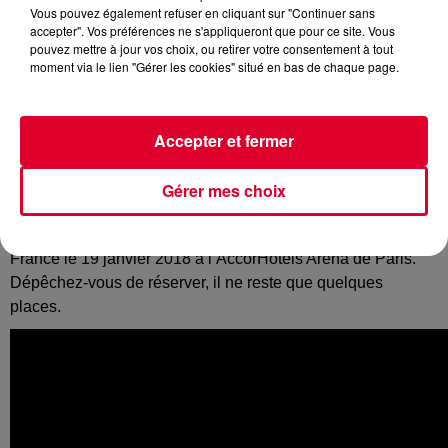
Vous pouvez également refuser en cliquant sur "Continuer sans
accepter". Vos préférences ne s'appliqueront que pour ce site. Vous
pouvez mettre à jour vos choix, ou retirer votre consentement à tout
moment via le lien "Gérer les cookies" situé en bas de chaque page.
Après quelques écoutes, impossible (et c’est tant mieux) de
se sortir de la tête le dernier titre de
David Guetta &
Accepter et fermer
Afrojack.
Les deux DJs ont fait appel pour ce morceau à la
britannique
Charli XCX
et au producteur et rappeur
French
Montana
. Ce sont d’ailleurs ces deux derniers qui
Gérer mes choix
apparaissent dans le clip officiel du morceau.
On rappelle au passage que
David Guetta
se produira en
France le 19 janvier 2018 à l’AccorHotels Arena de Paris.
Dépêchez-vous de réserver, il ne reste que quelques
places.