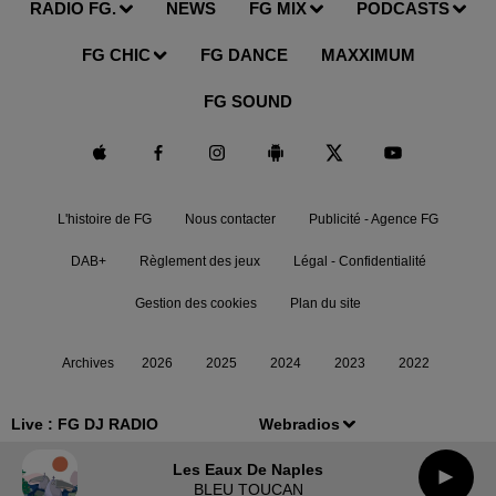
RADIO FG.
NEWS
FG MIX
PODCASTS
FG CHIC
FG DANCE
MAXXIMUM
FG SOUND
L'histoire de FG
Nous contacter
Publicité - Agence FG
DAB+
Règlement des jeux
Légal - Confidentialité
Gestion des cookies
Plan du site
Archives
2026
2025
2024
2023
2022
Live :
FG DJ RADIO
Webradios
Les Eaux De Naples
BLEU TOUCAN