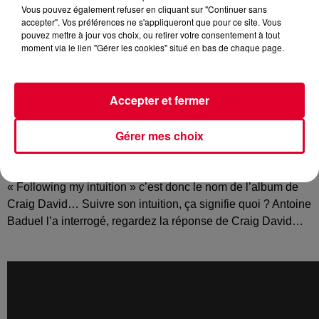
Vous pouvez également refuser en cliquant sur "Continuer sans
accepter". Vos préférences ne s'appliqueront que pour ce site. Vous
pouvez mettre à jour vos choix, ou retirer votre consentement à tout
moment via le lien "Gérer les cookies" situé en bas de chaque page.
Craig David
, le comeback ! L’artiste anglais est de retour
avec un nouvel et 6e album baptisé «
Following my
intuition
» et emmené par le single «
Ain’t Giving Up
»
Accepter et fermer
qu’on vous joue sur RadioFG.
Gérer mes choix
La star est bien évidemment passée par l’Happy Hour
d’Antoine Baduel… retour en vidéos…
« Following my intuition » c’est donc le nom de l’album de
Craig David… Suivre son intuition, ça signifie quoi ? Antoine
Baduel l’a interrogé, regardez la réponse de Craig David…