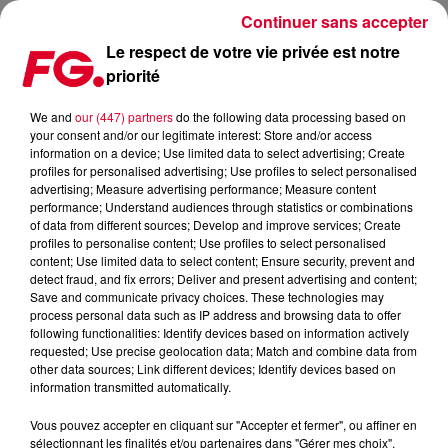
Continuer sans accepter
Le respect de votre vie privée est notre
priorité
CRAIG DAVID, INVITE DE L’HAPPY HOUR [VIDEOS]
We and
our (447) partners
do the following data processing based on
your consent and/or our legitimate interest: Store and/or access
Publié : 16 novembre 2016 à 10h42 par La rédaction
information on a device; Use limited data to select advertising; Create
profiles for personalised advertising; Use profiles to select personalised
advertising; Measure advertising performance; Measure content
performance; Understand audiences through statistics or combinations
of data from different sources; Develop and improve services; Create
profiles to personalise content; Use profiles to select personalised
content; Use limited data to select content; Ensure security, prevent and
detect fraud, and fix errors; Deliver and present advertising and content;
Save and communicate privacy choices. These technologies may
process personal data such as IP address and browsing data to offer
following functionalities: Identify devices based on information actively
requested; Use precise geolocation data; Match and combine data from
other data sources; Link different devices; Identify devices based on
information transmitted automatically.
Vous pouvez accepter en cliquant sur "Accepter et fermer", ou affiner en
sélectionnant les finalités et/ou partenaires dans "Gérer mes choix".