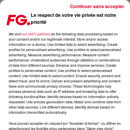
Continuer sans accepter
Le respect de votre vie privée est notre
priorité
COUP DE COEUR FG : UBIQUITY D’ALI LOVE & NICKY NIGHT
TIME AVEC BREAKBOT
We and
our (447) partners
do the following data processing based on
your consent and/or our legitimate interest: Store and/or access
information on a device; Use limited data to select advertising; Create
Publié : 15 février 2021 à 6h14 par Antony Harari
profiles for personalised advertising; Use profiles to select personalised
advertising; Measure advertising performance; Measure content
performance; Understand audiences through statistics or combinations
of data from different sources; Develop and improve services; Create
profiles to personalise content; Use profiles to select personalised
content; Use limited data to select content; Ensure security, prevent and
detect fraud, and fix errors; Deliver and present advertising and content;
Save and communicate privacy choices. These technologies may
process personal data such as IP address and browsing data to offer
following functionalities: Identify devices based on information actively
requested; Use precise geolocation data; Match and combine data from
other data sources; Link different devices; Identify devices based on
information transmitted automatically.
Crédit :
Facebook Officiel Nicky Night Time
Vous pouvez accepter en cliquant sur "Accepter et fermer", ou affiner en
sélectionnant les finalités et/ou partenaires dans "Gérer mes choix".