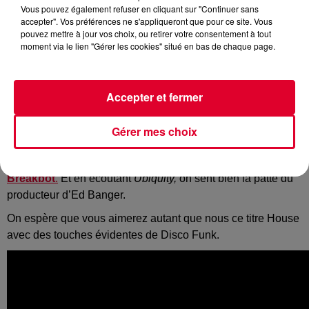
Vous pouvez également refuser en cliquant sur "Continuer sans
accepter". Vos préférences ne s'appliqueront que pour ce site. Vous
Comme chaque matin, on vous propose notre son du jour !
pouvez mettre à jour vos choix, ou retirer votre consentement à tout
moment via le lien "Gérer les cookies" situé en bas de chaque page.
Et pour démarrer notre semaine, nous avons sélectionné un
titre totalement happy intitulé
Ubiquity.
Du beau monde réuni sur ce track. A l’origine, c'est le
Accepter et fermer
musicien australien
Nicky Night Time
qui a démarré la
composition du titre. Il prend ensuite la direction de
Gérer mes choix
l'Angleterre pour collaborer avec le producteur
Ali Love.
Puis viendra
une dernière étape à Los Angeles avec
Breakbot
.
Et en écoutant
Ubiquity,
on sent bien la patte du
producteur d’Ed Banger.
On espère que vous aimerez autant que nous ce titre House
avec des touches évidentes de Disco Funk.