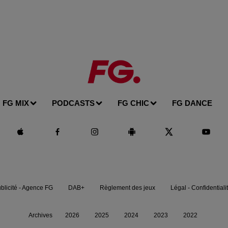
FG MIX
PODCASTS
FG CHIC
FG DANCE
blicité - Agence FG
DAB+
Règlement des jeux
Légal - Confidentiali
Archives
2026
2025
2024
2023
2022