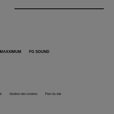
MAXXIMUM
FG SOUND
té
Gestion des cookies
Plan du site