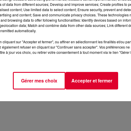
ns of data from different sources; Develop and improve services; Create profiles to 
alised content; Use limited data to select content; Ensure security, prevent and detect
ertising and content; Save and communicate privacy choices. These technologies
and browsing data to offer following functionalities: Identify devices based on infor
eolocation data; Match and combine data from other data sources; Link different de
nsmitted automatically.
cliquant sur "Accepter et fermer", ou affiner en sélectionnant les finalités et/ou pa
 également refuser en cliquant sur "Continuer sans accepter". Vos préférences ne 
tre à jour vos choix, ou retirer votre consentement à tout moment via le lien "Gérer 
Gérer mes choix
Accepter et fermer