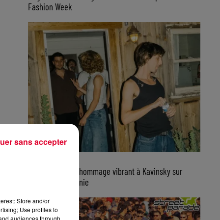
Fashion Week
uer sans accepter
7 août 2026
Parcels rend un hommage vibrant à Kavinsky sur
scène en Californie
erest: Store and/or
tising; Use profiles to
tand audiences through