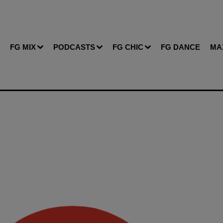
FG MIX
PODCASTS
FG CHIC
FG DANCE
MA