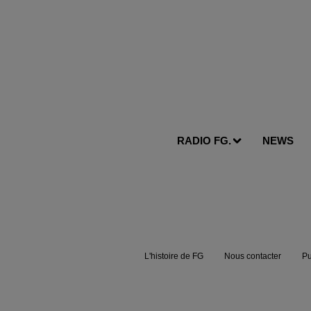
RADIO FG.
NEWS
L'histoire de FG
Nous contacter
Pu