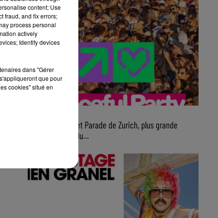
personalise content; Use
 fraud, and fix errors;
 may process personal
mation actively
vices; Identify devices
rtenaires dans "Gérer
s'appliqueront que pour
les cookies" situé en
7 août 2026
Ce samedi, Street Parade de Zurich, plus grande
parade électro du...