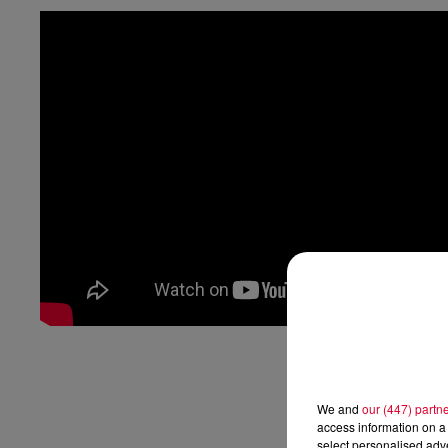
We and
our (447) partn
access information on a 
select personalised ad