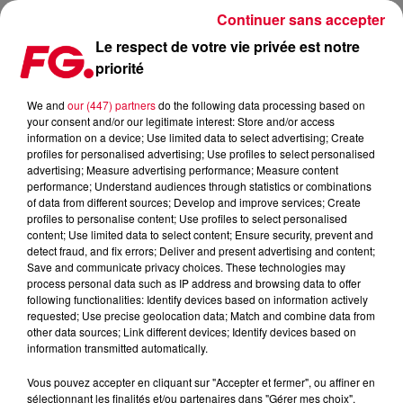
Continuer sans accepter
Le respect de votre vie privée est notre
priorité
COUP DE CŒUR : JONAS BLUE & ARLISSA AVEC HEARTS
AIN'T GONNA LIE !
We and
our (447) partners
do the following data processing based on
your consent and/or our legitimate interest: Store and/or access
information on a device; Use limited data to select advertising; Create
Publié : 30 janvier 2018 à 9h11 par La rédaction
profiles for personalised advertising; Use profiles to select personalised
advertising; Measure advertising performance; Measure content
performance; Understand audiences through statistics or combinations
of data from different sources; Develop and improve services; Create
profiles to personalise content; Use profiles to select personalised
content; Use limited data to select content; Ensure security, prevent and
detect fraud, and fix errors; Deliver and present advertising and content;
Save and communicate privacy choices. These technologies may
process personal data such as IP address and browsing data to offer
following functionalities: Identify devices based on information actively
requested; Use precise geolocation data; Match and combine data from
other data sources; Link different devices; Identify devices based on
information transmitted automatically.
Vous pouvez accepter en cliquant sur "Accepter et fermer", ou affiner en
sélectionnant les finalités et/ou partenaires dans "Gérer mes choix".