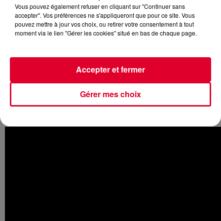
Vous pouvez également refuser en cliquant sur "Continuer sans
accepter". Vos préférences ne s'appliqueront que pour ce site. Vous
pouvez mettre à jour vos choix, ou retirer votre consentement à tout
moment via le lien "Gérer les cookies" situé en bas de chaque page.
Généralement, on apprécie chaque sortie du producteur
britannique, mais particulièrement son tout dernier morceau
Accepter et fermer
Hearts Ain't Gonna Lie
. Après le titre
We Could Go Back,
Jonas Blue
revient avec
Hearts Ain't Gonna Lie
avec la
chanteuse
Arlissa
. C’est en fait une ancienne chanson
Gérer mes choix
d’
Arlissa
qui refait donc surface avec un tout nouveau
rythme apporté par
Jonas Blue.