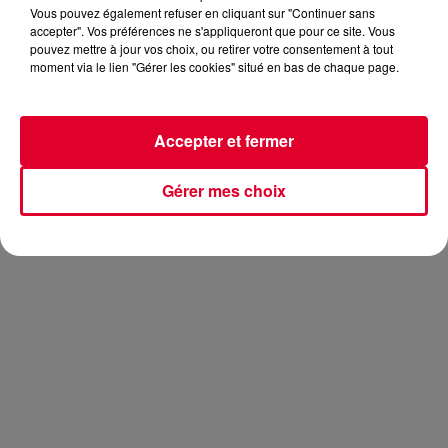
Vous pouvez également refuser en cliquant sur "Continuer sans
accepter". Vos préférences ne s'appliqueront que pour ce site. Vous
pouvez mettre à jour vos choix, ou retirer votre consentement à tout
moment via le lien "Gérer les cookies" situé en bas de chaque page.
La semaine dernière, pour ce début d’année 2018, Radio
FG avait décidé de vous proposer deux Club FG Live
Session.
The Mekanism
était venu nous rendre visite pour
Accepter et fermer
un mix en live le jeudi, et vendredi dernier, un autre DJ
français a poussé les portes de nos studios :
LeMarquis
. Si
Gérer mes choix
vous n’avez pas pu le suivre, voici l’intégralité de son mix en
vidéo :