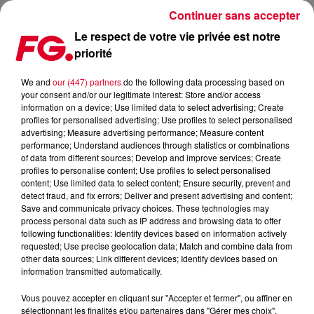
Continuer sans accepter
Le respect de votre vie privée est notre
priorité
CLUB FG LIVE SESSION : REVOIR LE SET DE LEMARQUIS !
We and
our (447) partners
do the following data processing based on
your consent and/or our legitimate interest: Store and/or access
Publié : 8 janvier 2018 à 8h51 par La rédaction
information on a device; Use limited data to select advertising; Create
profiles for personalised advertising; Use profiles to select personalised
advertising; Measure advertising performance; Measure content
performance; Understand audiences through statistics or combinations
of data from different sources; Develop and improve services; Create
profiles to personalise content; Use profiles to select personalised
content; Use limited data to select content; Ensure security, prevent and
detect fraud, and fix errors; Deliver and present advertising and content;
Save and communicate privacy choices. These technologies may
process personal data such as IP address and browsing data to offer
following functionalities: Identify devices based on information actively
requested; Use precise geolocation data; Match and combine data from
other data sources; Link different devices; Identify devices based on
information transmitted automatically.
Vous pouvez accepter en cliquant sur "Accepter et fermer", ou affiner en
sélectionnant les finalités et/ou partenaires dans "Gérer mes choix".