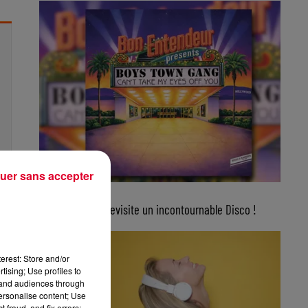
uer sans accepter
5 août 2026
Bon Entendeur revisite un incontournable Disco !
erest: Store and/or
tising; Use profiles to
tand audiences through
personalise content; Use
 fraud, and fix errors;