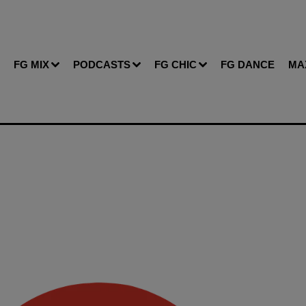
FG MIX
PODCASTS
FG CHIC
FG DANCE
MA