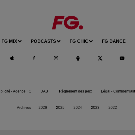
FG MIX
PODCASTS
FG CHIC
FG DANCE
blicité - Agence FG
DAB+
Règlement des jeux
Légal - Confidentiali
Archives
2026
2025
2024
2023
2022