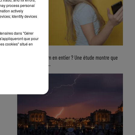
 may process personal
mation actively
vices; Identify devices
rtenaires dans "Gérer
s'appliqueront que pour
les cookies" situé en
4 août 2026
Ecouter un album en entier ? Une étude montre que
ce n’est plus du...