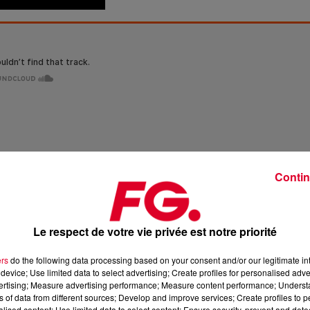
Contin
Le respect de votre vie privée est notre priorité
ers
do the following data processing based on your consent and/or our legitimate int
device; Use limited data to select advertising; Create profiles for personalised adver
vertising; Measure advertising performance; Measure content performance; Unders
ns of data from different sources; Develop and improve services; Create profiles to 
alised content; Use limited data to select content; Ensure security, prevent and detect