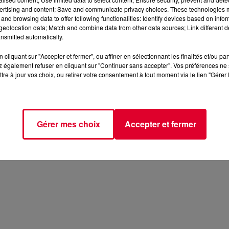
ertising and content; Save and communicate privacy choices. These technologies
and browsing data to offer following functionalities: Identify devices based on infor
eolocation data; Match and combine data from other data sources; Link different de
nsmitted automatically.
cliquant sur "Accepter et fermer", ou affiner en sélectionnant les finalités et/ou pa
 également refuser en cliquant sur "Continuer sans accepter". Vos préférences ne 
tre à jour vos choix, ou retirer votre consentement à tout moment via le lien "Gérer 
Gérer mes choix
Accepter et fermer