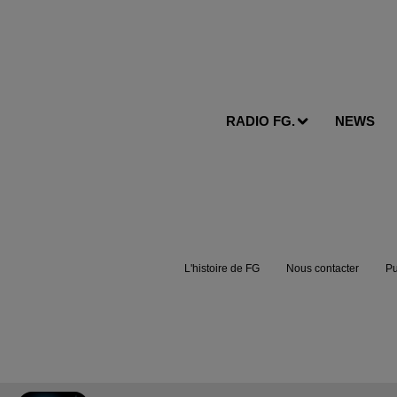
RADIO FG.
NEWS
L'histoire de FG
Nous contacter
Pu