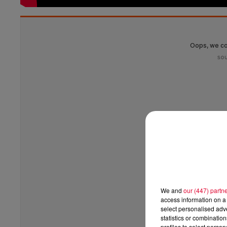
We and
our (447) partn
access information on a 
select personalised ad
statistics or combinatio
profiles to select person