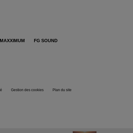
MAXXIMUM
FG SOUND
té
Gestion des cookies
Plan du site