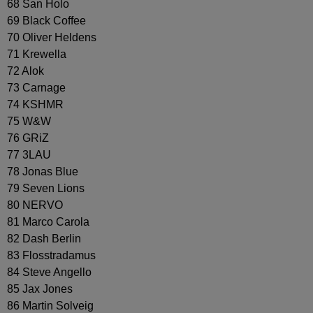
68 San Holo
69 Black Coffee
70 Oliver Heldens
71 Krewella
72 Alok
73 Carnage
74 KSHMR
75 W&W
76 GRiZ
77 3LAU
78 Jonas Blue
79 Seven Lions
80 NERVO
81 Marco Carola
82 Dash Berlin
83 Flosstradamus
84 Steve Angello
85 Jax Jones
86 Martin Solveig