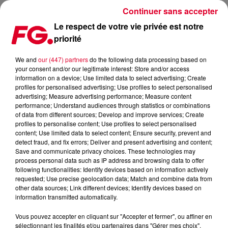
Continuer sans accepter
Le respect de votre vie privée est notre
priorité
BILLBOARD DANCE 100 : DÉCOUVREZ LE CLASSEMENT
INTÉGRAL !
We and
our (447) partners
do the following data processing based on
your consent and/or our legitimate interest: Store and/or access
information on a device; Use limited data to select advertising; Create
Publié : 26 mars 2018 à 9h40 par La rédaction
profiles for personalised advertising; Use profiles to select personalised
advertising; Measure advertising performance; Measure content
performance; Understand audiences through statistics or combinations
of data from different sources; Develop and improve services; Create
profiles to personalise content; Use profiles to select personalised
content; Use limited data to select content; Ensure security, prevent and
detect fraud, and fix errors; Deliver and present advertising and content;
Save and communicate privacy choices. These technologies may
process personal data such as IP address and browsing data to offer
following functionalities: Identify devices based on information actively
requested; Use precise geolocation data; Match and combine data from
other data sources; Link different devices; Identify devices based on
information transmitted automatically.
Vous pouvez accepter en cliquant sur "Accepter et fermer", ou affiner en
sélectionnant les finalités et/ou partenaires dans "Gérer mes choix".