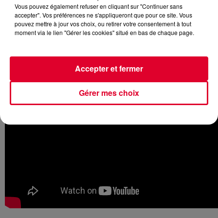
Vous pouvez également refuser en cliquant sur "Continuer sans
accepter". Vos préférences ne s'appliqueront que pour ce site. Vous
pouvez mettre à jour vos choix, ou retirer votre consentement à tout
moment via le lien "Gérer les cookies" situé en bas de chaque page.
Le célèbre DJ suédois a récemment posté la vidéo de son
dernier morceau
Broken Arrows
, issu de son album
Stories.
Accepter et fermer
Gérer mes choix