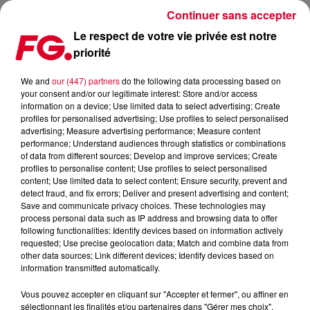
Continuer sans accepter
Le respect de votre vie privée est notre
priorité
AVICII : NOUVEAU CLIP
We and
our (447) partners
do the following data processing based on
your consent and/or our legitimate interest: Store and/or access
Publié : 3 décembre 2015 à 12h46 par La rédaction
information on a device; Use limited data to select advertising; Create
profiles for personalised advertising; Use profiles to select personalised
advertising; Measure advertising performance; Measure content
performance; Understand audiences through statistics or combinations
of data from different sources; Develop and improve services; Create
profiles to personalise content; Use profiles to select personalised
content; Use limited data to select content; Ensure security, prevent and
detect fraud, and fix errors; Deliver and present advertising and content;
Save and communicate privacy choices. These technologies may
process personal data such as IP address and browsing data to offer
following functionalities: Identify devices based on information actively
requested; Use precise geolocation data; Match and combine data from
other data sources; Link different devices; Identify devices based on
information transmitted automatically.
Vous pouvez accepter en cliquant sur "Accepter et fermer", ou affiner en
sélectionnant les finalités et/ou partenaires dans "Gérer mes choix".