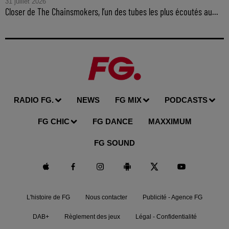
31 juillet 2026
Closer de The Chainsmokers, l’un des tubes les plus écoutés au...
RADIO FG.
NEWS
FG MIX
PODCASTS
FG CHIC
FG DANCE
MAXXIMUM
FG SOUND
L'histoire de FG
Nous contacter
Publicité - Agence FG
DAB+
Règlement des jeux
Légal - Confidentialité