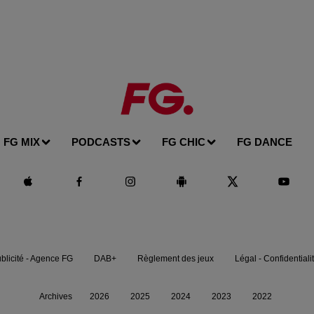
FG MIX
PODCASTS
FG CHIC
FG DANCE
blicité - Agence FG
DAB+
Règlement des jeux
Légal - Confidentiali
Archives
2026
2025
2024
2023
2022