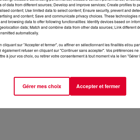
ns of data from different sources; Develop and improve services; Create profiles to 
alised content; Use limited data to select content; Ensure security, prevent and detect
ertising and content; Save and communicate privacy choices. These technologies
and browsing data to offer following functionalities: Identify devices based on infor
eolocation data; Match and combine data from other data sources; Link different de
nsmitted automatically.
cliquant sur "Accepter et fermer", ou affiner en sélectionnant les finalités et/ou pa
 également refuser en cliquant sur "Continuer sans accepter". Vos préférences ne 
tre à jour vos choix, ou retirer votre consentement à tout moment via le lien "Gérer 
Gérer mes choix
Accepter et fermer