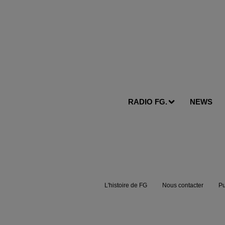
RADIO FG.
NEWS
L'histoire de FG
Nous contacter
Pu