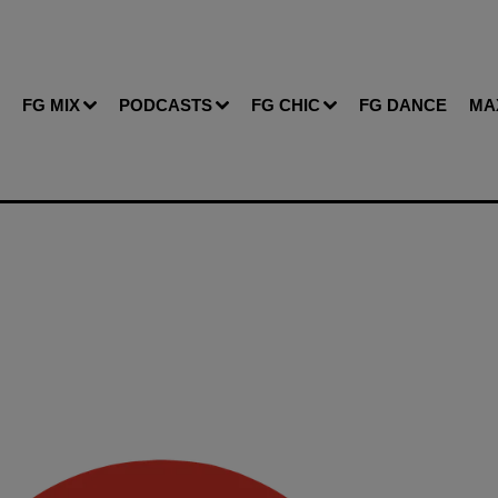
FG MIX
PODCASTS
FG CHIC
FG DANCE
MA