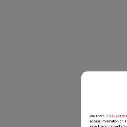
We and
our (447) partn
access information on a 
select personalised ad