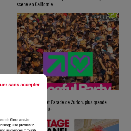
scène en Californie
uer sans accepter
10h16
Ce samedi, Street Parade de Zurich, plus grande
parade électro du...
erest: Store and/or
tising; Use profiles to
tand audiences through