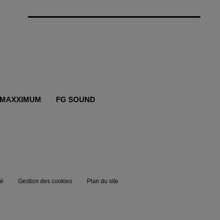
MAXXIMUM
FG SOUND
té
Gestion des cookies
Plan du site