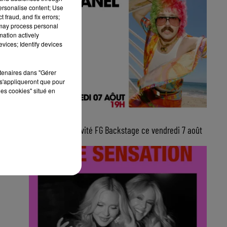
personalise content; Use
 fraud, and fix errors;
 may process personal
mation actively
vices; Identify devices
rtenaires dans "Gérer
s'appliqueront que pour
les cookies" situé en
10h00
Julien Granel, invité FG Backstage ce vendredi 7 août