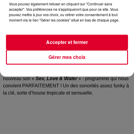
Vous pouvez également refuser en cliquant sur "Continuer sans
accepter". Vos préférences ne s'appliqueront que pour ce site. Vous
pouvez mettre à jour vos choix, ou retirer votre consentement à tout
moment via le lien "Gérer les cookies" situé en bas de chaque page.
Qu’il est loin le temps où
Armin Van Buuren
produisait de
la trance au kilomètre !
Accepter et fermer
La star des platines a depuis longtemps jeté ses filets sur
d’autres univers musicaux. On se souvient notamment du
Gérer mes choix
single «
Sunny Days
», diffusé sur RadioFG.
Le néerlandais est de retour ce vendredi 02 février avec un
nouveau son «
Sex, Love & Water
» - programme qui nous
convient PARFAITEMENT ! Un des sonorités assez funky à
la clé, sorte d’house tropicale et sensuelle.