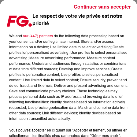
Continuer sans accepter
Le respect de votre vie privée est notre
priorité
ARMIN VAN BUUREN SORT ‘SEX, LOVE & WATER’
We and
our (447) partners
do the following data processing based on
your consent and/or our legitimate interest: Store and/or access
Publié : 2 février 2018 à 11h26 par La rédaction
information on a device; Use limited data to select advertising; Create
profiles for personalised advertising; Use profiles to select personalised
advertising; Measure advertising performance; Measure content
performance; Understand audiences through statistics or combinations
of data from different sources; Develop and improve services; Create
profiles to personalise content; Use profiles to select personalised
content; Use limited data to select content; Ensure security, prevent and
detect fraud, and fix errors; Deliver and present advertising and content;
Save and communicate privacy choices. These technologies may
process personal data such as IP address and browsing data to offer
following functionalities: Identify devices based on information actively
requested; Use precise geolocation data; Match and combine data from
other data sources; Link different devices; Identify devices based on
information transmitted automatically.
Vous pouvez accepter en cliquant sur "Accepter et fermer", ou affiner en
sélectionnant les finalités et/ou partenaires dans "Gérer mes choix".