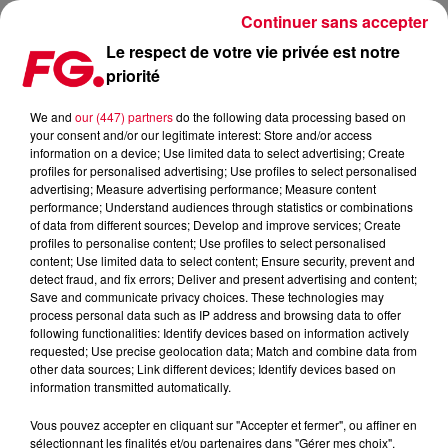
Continuer sans accepter
Le respect de votre vie privée est notre
priorité
ALOK LIVRE SON NOUVEAU SINGLE
We and
our (447) partners
do the following data processing based on
your consent and/or our legitimate interest: Store and/or access
Publié : 30 mai 2017 à 11h03 par La rédaction
information on a device; Use limited data to select advertising; Create
profiles for personalised advertising; Use profiles to select personalised
advertising; Measure advertising performance; Measure content
performance; Understand audiences through statistics or combinations
of data from different sources; Develop and improve services; Create
profiles to personalise content; Use profiles to select personalised
content; Use limited data to select content; Ensure security, prevent and
detect fraud, and fix errors; Deliver and present advertising and content;
Save and communicate privacy choices. These technologies may
process personal data such as IP address and browsing data to offer
following functionalities: Identify devices based on information actively
requested; Use precise geolocation data; Match and combine data from
other data sources; Link different devices; Identify devices based on
information transmitted automatically.
Vous pouvez accepter en cliquant sur "Accepter et fermer", ou affiner en
sélectionnant les finalités et/ou partenaires dans "Gérer mes choix".