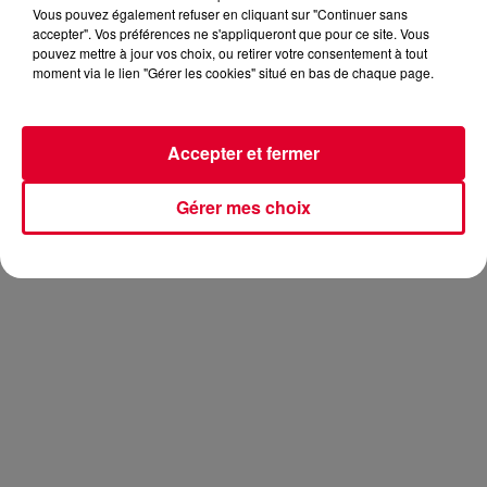
Vous pouvez également refuser en cliquant sur "Continuer sans
accepter". Vos préférences ne s'appliqueront que pour ce site. Vous
pouvez mettre à jour vos choix, ou retirer votre consentement à tout
moment via le lien "Gérer les cookies" situé en bas de chaque page.
Cela fait déjà quelques mois que le titre a été révélé à
travers certains festivals. Mais
Take My Breath Away
est
Accepter et fermer
bien disponible à partir d’aujourd’hui. C’est le fruit d’une
collaboration entre deux DJs réputés :
Alesso
et
Dillon
Francis
. Nul ne sait en revanche qui signe le vocal du
Gérer mes choix
morceau que l’on vous propose de découvrir aujourd’hui :