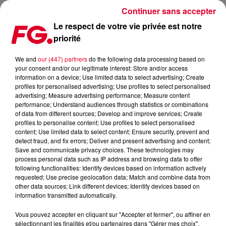
Continuer sans accepter
Le respect de votre vie privée est notre
priorité
ALESSO & DILLON FRANCIS SORTENT TAKE MY BREATH AWAY
! (VIDÉO)
We and
our (447) partners
do the following data processing based on
your consent and/or our legitimate interest: Store and/or access
information on a device; Use limited data to select advertising; Create
Publié : 21 octobre 2016 à 10h02 par La rédaction
profiles for personalised advertising; Use profiles to select personalised
advertising; Measure advertising performance; Measure content
performance; Understand audiences through statistics or combinations
of data from different sources; Develop and improve services; Create
profiles to personalise content; Use profiles to select personalised
content; Use limited data to select content; Ensure security, prevent and
detect fraud, and fix errors; Deliver and present advertising and content;
Save and communicate privacy choices. These technologies may
process personal data such as IP address and browsing data to offer
following functionalities: Identify devices based on information actively
requested; Use precise geolocation data; Match and combine data from
other data sources; Link different devices; Identify devices based on
information transmitted automatically.
Vous pouvez accepter en cliquant sur "Accepter et fermer", ou affiner en
sélectionnant les finalités et/ou partenaires dans "Gérer mes choix".