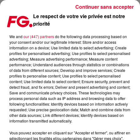
Continuer sans accepter
Le respect de votre vie privée est notre
priorité
ALAN WALKER SORT THE SPECTRE ! (VIDEO)
We and
our (447) partners
do the following data processing based on
your consent and/or our legitimate interest: Store and/or access
Publié : 19 septembre 2017 à 9h36 par La rédaction
information on a device; Use limited data to select advertising; Create
profiles for personalised advertising; Use profiles to select personalised
advertising; Measure advertising performance; Measure content
performance; Understand audiences through statistics or combinations
of data from different sources; Develop and improve services; Create
profiles to personalise content; Use profiles to select personalised
content; Use limited data to select content; Ensure security, prevent and
detect fraud, and fix errors; Deliver and present advertising and content;
Save and communicate privacy choices. These technologies may
process personal data such as IP address and browsing data to offer
following functionalities: Identify devices based on information actively
requested; Use precise geolocation data; Match and combine data from
other data sources; Link different devices; Identify devices based on
information transmitted automatically.
Vous pouvez accepter en cliquant sur "Accepter et fermer", ou affiner en
sélectionnant les finalités et/ou partenaires dans "Gérer mes choix".