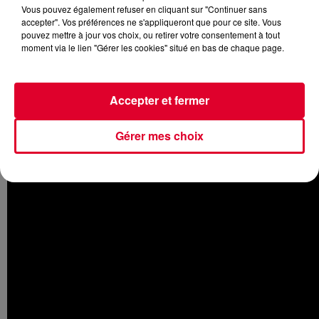
Vous pouvez également refuser en cliquant sur "Continuer sans
accepter". Vos préférences ne s'appliqueront que pour ce site. Vous
pouvez mettre à jour vos choix, ou retirer votre consentement à tout
moment via le lien "Gérer les cookies" situé en bas de chaque page.
Les fans de la première heure du DJ britannique vont
forcément reconnaitre l’instru de
Spectre,
sortie en 2015. Là,
Alan Walker
revient avec une nouvelle version intitulée
The
Accepter et fermer
Spectre
, accompagnée désormais d’un vocal. Avec ce titre,
il dit vouloir remercier ses fans pour leur soutien.
Gérer mes choix