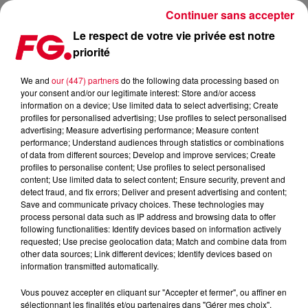
Continuer sans accepter
Le respect de votre vie privée est notre
priorité
ACTU COVID : L’ESPAGNE S’APPRÊTE À ROUVRIR LES CLUBS
ET LES DISCOTHÈQUES
We and
our (447) partners
do the following data processing based on
your consent and/or our legitimate interest: Store and/or access
information on a device; Use limited data to select advertising; Create
Publié : 16 juin 2021 à 6h18 par Antony Harari
profiles for personalised advertising; Use profiles to select personalised
advertising; Measure advertising performance; Measure content
performance; Understand audiences through statistics or combinations
of data from different sources; Develop and improve services; Create
profiles to personalise content; Use profiles to select personalised
content; Use limited data to select content; Ensure security, prevent and
detect fraud, and fix errors; Deliver and present advertising and content;
Save and communicate privacy choices. These technologies may
process personal data such as IP address and browsing data to offer
following functionalities: Identify devices based on information actively
requested; Use precise geolocation data; Match and combine data from
other data sources; Link different devices; Identify devices based on
information transmitted automatically.
Vous pouvez accepter en cliquant sur "Accepter et fermer", ou affiner en
sélectionnant les finalités et/ou partenaires dans "Gérer mes choix".