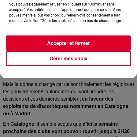
Vous pouvez également refuser en cliquant sur "Continuer sans
accepter". Vos préférences ne s'appliqueront que pour ce site. Vous
pouvez mettre à jour vos choix, ou retirer votre consentement à tout
Crédit :
Pexels / @Wendy Wei
moment via le lien "Gérer les cookies" situé en bas de chaque page.
Accepter et fermer
Bonne nouvelle pour la nuit espagnole.
Il y a peu, il était
Gérer mes choix
déjà question d’une réouverture prochaine des clubs
avec
de multiples restrictions. Une interdiction de danser avait
même été envisagée…
Mais la donne a changé car ce sont finalement les régions et
les gouvernements autonomes qui vont prendre les
décisions et ces dernières semblent
en faveur des
exploitants de discothèques notamment en Catalogne
ou à Madrid.
En
Catalogne,
il semble acquis que
d’ici la semaine
prochaine des clubs vont pouvoir rouvrir jusqu’à 3H30