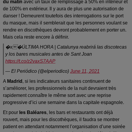
du matin
avec un taux de remplissage à 50% en intérieur et
de 100% en extérieur. Il y aura de plus une autorisation de
danser ! Demeurent toutefois des interrogations sur le port
du masque, mais il semblerait que les personnes voulant se
rendre en discothèques devront probablement en porter un.
Mais cela reste encore à définir.
�x�ÚLTIMA HORA | Catalunya reabrirá las discotecas
y los bares musicales antes de Sant Joan
https://t.co/z2vaxS7AAP
— El Periódico (@elperiodico)
June 11, 2021
A
Madrid
, si les indicateurs sanitaires continuent de
s’améliorer, les professionnels de la nuit devraient très
rapidement connaître le même sort avec une reprise
progressive d’ici une semaine dans la capitale espagnole.
Et pour
les Baléares
, les bars et restaurants ont déjà
rouvert, mais pour les discothèques, il faudra se montrer
patient en attendant notamment l’organisation d’une soirée