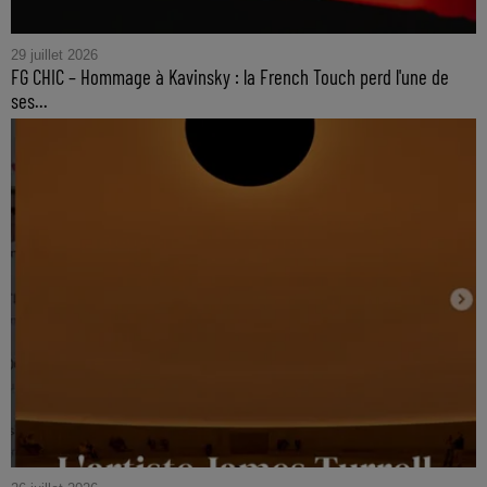
29 juillet 2026
FG CHIC – Hommage à Kavinsky : la French Touch perd l'une de
ses...