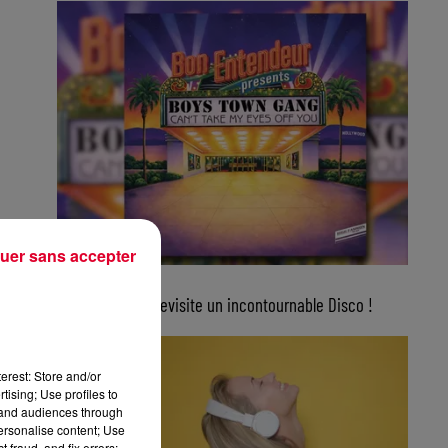
uer sans accepter
5 août 2026
Bon Entendeur revisite un incontournable Disco !
erest: Store and/or
tising; Use profiles to
tand audiences through
personalise content; Use
 fraud, and fix errors;