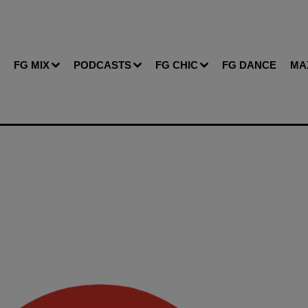
FG MIX
PODCASTS
FG CHIC
FG DANCE
MA