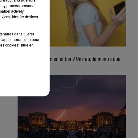
 may process personal
mation actively
vices; Identify devices
rtenaires dans "Gérer
s'appliqueront que pour
les cookies" situé en
4 août 2026
Ecouter un album en entier ? Une étude montre que
ce n’est plus du...