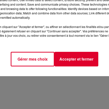
ertising and content; Save and communicate privacy choices. These technologies
and browsing data to offer following functionalities: Identify devices based on infor
eolocation data; Match and combine data from other data sources; Link different de
nsmitted automatically.
cliquant sur "Accepter et fermer", ou affiner en sélectionnant les finalités et/ou pa
 également refuser en cliquant sur "Continuer sans accepter". Vos préférences ne 
tre à jour vos choix, ou retirer votre consentement à tout moment via le lien "Gérer 
Gérer mes choix
Accepter et fermer