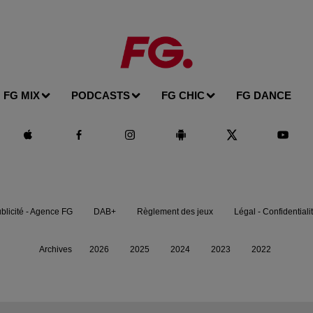
FG MIX
PODCASTS
FG CHIC
FG DANCE
blicité - Agence FG
DAB+
Règlement des jeux
Légal - Confidentiali
Archives
2026
2025
2024
2023
2022