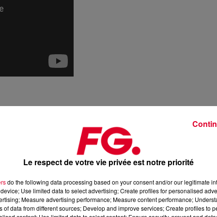
Contin
Le respect de votre vie privée est notre priorité
ers
do the following data processing based on your consent and/or our legitimate int
device; Use limited data to select advertising; Create profiles for personalised adver
vertising; Measure advertising performance; Measure content performance; Unders
ns of data from different sources; Develop and improve services; Create profiles to 
alised content; Use limited data to select content; Ensure security, prevent and detect