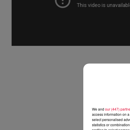
We and
our (447) partn
access information on a 
select personalised ad
statistics or combinatio
profiles to select person