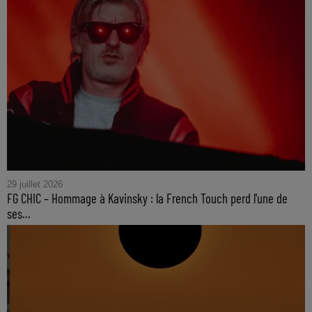
29 juillet 2026
FG CHIC – Hommage à Kavinsky : la French Touch perd l'une de
ses...