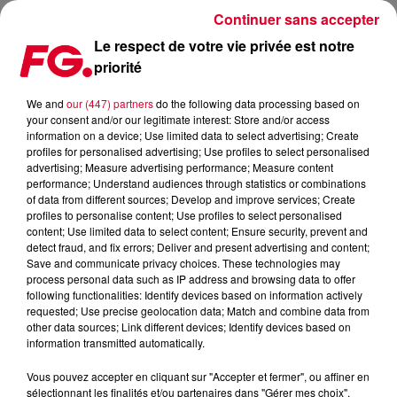
Continuer sans accepter
Le respect de votre vie privée est notre
priorité
15 ÉLUS RÉCLAMENT LA RÉOUVERTURE DES CLUBS
We and
our (447) partners
do the following data processing based on
your consent and/or our legitimate interest: Store and/or access
Publié : 17 mai 2021 à 9h57 par Christophe HUBERT
information on a device; Use limited data to select advertising; Create
profiles for personalised advertising; Use profiles to select personalised
advertising; Measure advertising performance; Measure content
performance; Understand audiences through statistics or combinations
of data from different sources; Develop and improve services; Create
profiles to personalise content; Use profiles to select personalised
content; Use limited data to select content; Ensure security, prevent and
detect fraud, and fix errors; Deliver and present advertising and content;
Save and communicate privacy choices. These technologies may
process personal data such as IP address and browsing data to offer
following functionalities: Identify devices based on information actively
requested; Use precise geolocation data; Match and combine data from
other data sources; Link different devices; Identify devices based on
information transmitted automatically.
Vous pouvez accepter en cliquant sur "Accepter et fermer", ou affiner en
sélectionnant les finalités et/ou partenaires dans "Gérer mes choix".
Crédit :
@Maurício Mascaro / Pexels