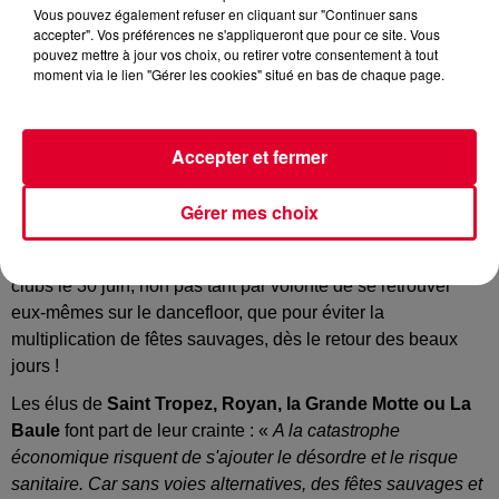
Vous pouvez également refuser en cliquant sur "Continuer sans
accepter". Vos préférences ne s'appliqueront que pour ce site. Vous
pouvez mettre à jour vos choix, ou retirer votre consentement à tout
moment via le lien "Gérer les cookies" situé en bas de chaque page.
Alors que
les clubs pourraient rouvrir au 1er juillet
prochain
(enfin on ne sait pas trop car Jean Castex a l’air
Accepter et fermer
moyen motivé… !),
une quinzaine d’élus
se mobilisent pour
forcer la main du gouvernement.
Gérer mes choix
Dans une tribune publiée dans le quotidien
Le Parisien
, ces
maires de stations balnéaires demandent la réouverture des
clubs le 30 juin, non pas tant par volonté de se retrouver
eux-mêmes sur le dancefloor, que pour éviter la
multiplication de fêtes sauvages, dès le retour des beaux
jours !
Les élus de
Saint Tropez, Royan, la Grande Motte ou La
Baule
font part de leur crainte : «
A la catastrophe
économique risquent de s'ajouter le désordre et le risque
sanitaire. Car sans voies alternatives, des fêtes sauvages et