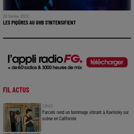
28 février 2022
LES PIQÛRES AU GHB S'INTENSIFIENT
FIL ACTUS
12h12
Parcels rend un hommage vibrant à Kavinsky sur
scène en Californie