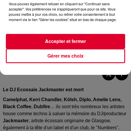
Vous pouvez également refuser en cliquant sur "Continuer sans
accepter". Vos préférences ne s'appliqueront que pour ce site. Vous
pouvez mettre à jour vos choix, ou retirer votre consentement à tout
moment via le lien "Gérer les cookies" situé en bas de chaque page.
Accepter et fermer
Jackmaster
Gérer mes choix
Crédit :
@instagram.com/jackmaster
Le DJ Ecossais Jackmaster est mort
Camelphat, Kerri Chandler, Kölsh, Diplo, Amelie Lens,
Black Coffee, Dubfire
… ils sont très nombreux les artistes
house comme techno à saluer la mémoire du DJ/producteur
Jackmaster
, artiste écossais originaire de Glasgow,
également à la tête d'un label et d'un club, le "Numbers".