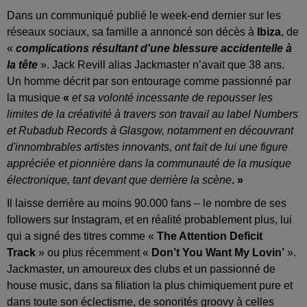
Dans un communiqué publié le week-end dernier sur les
réseaux sociaux, sa famille a annoncé son décès à
Ibiza
, de
«
complications résultant d'une blessure accidentelle à
la tête
». Jack Revill alias Jackmaster n’avait que 38 ans.
Un homme décrit par son entourage comme passionné par
la musique
«
et sa volonté incessante de repousser les
limites de la créativité à travers son travail au label Numbers
et Rubadub Records à Glasgow, notamment en découvrant
d'innombrables artistes innovants, ont fait de lui une figure
appréciée et pionnière dans la communauté de la musique
électronique, tant devant que derrière la scène
. »
Il laisse derrière au moins 90.000 fans – le nombre de ses
followers sur Instagram, et en réalité probablement plus, lui
qui a signé des titres comme «
The Attention Deficit
Track
» ou plus récemment «
Don’t You Want My Lovin’
».
Jackmaster, un amoureux des clubs et un passionné de
house music, dans sa filiation la plus chimiquement pure et
dans toute son éclectisme, de sonorités groovy à celles