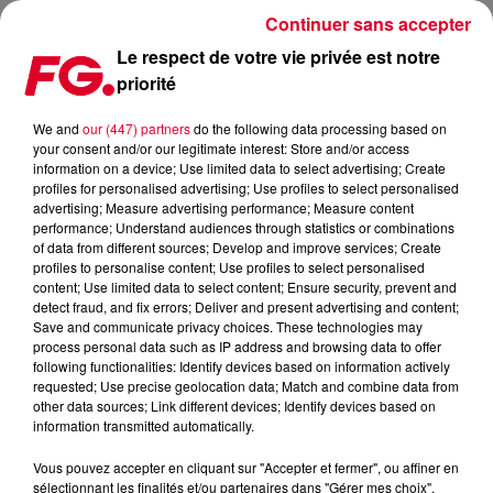
Continuer sans accepter
Le respect de votre vie privée est notre
priorité
LE DJ ECOSSAIS JACKMASTER EST MORT
We and
our (447) partners
do the following data processing based on
your consent and/or our legitimate interest: Store and/or access
Publié : 14 octobre 2024 à 11h57 par Christophe HUBERT
information on a device; Use limited data to select advertising; Create
profiles for personalised advertising; Use profiles to select personalised
advertising; Measure advertising performance; Measure content
performance; Understand audiences through statistics or combinations
of data from different sources; Develop and improve services; Create
profiles to personalise content; Use profiles to select personalised
content; Use limited data to select content; Ensure security, prevent and
detect fraud, and fix errors; Deliver and present advertising and content;
Save and communicate privacy choices. These technologies may
process personal data such as IP address and browsing data to offer
following functionalities: Identify devices based on information actively
requested; Use precise geolocation data; Match and combine data from
other data sources; Link different devices; Identify devices based on
information transmitted automatically.
Vous pouvez accepter en cliquant sur "Accepter et fermer", ou affiner en
sélectionnant les finalités et/ou partenaires dans "Gérer mes choix".