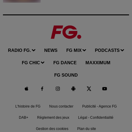
RADIO FG.
NEWS
FG MIX
PODCASTS
FG CHIC
FG DANCE
MAXXIMUM
FG SOUND
L'histoire de FG
Nous contacter
Publicité - Agence FG
DAB+
Règlement des jeux
Légal - Confidentialité
Gestion des cookies
Plan du site