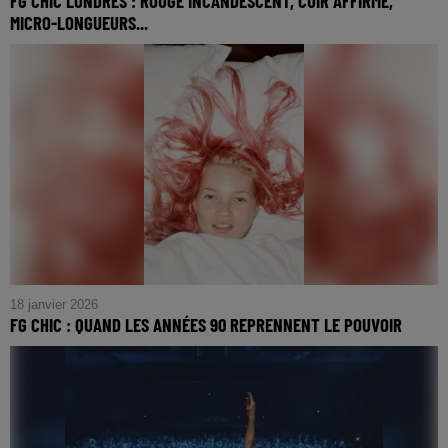
FG CHIC LONDRES : ROUGE INCANDESCENT, CUIR AFFIRMÉ,
MICRO-LONGUEURS...
FG CHIC LONDRES : Rouge incandescent, cuir affirmé,
micro-longueurs : le printemps-été 2026 s’impose comme
une saison manifeste
18 janvier 2026
FG CHIC : QUAND LES ANNÉES 90 REPRENNENT LE POUVOIR
FG CHIC : Quand les années 90 reprennent le pouvoir