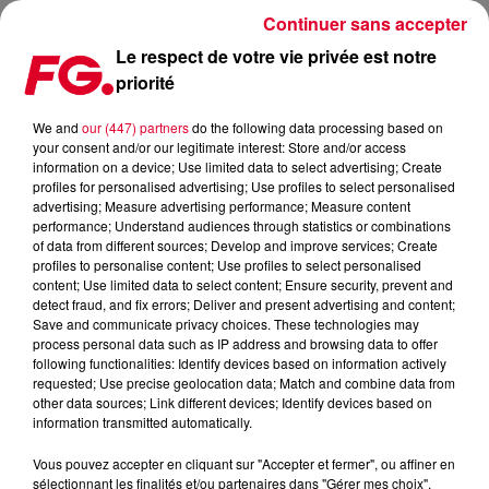
Continuer sans accepter
Le respect de votre vie privée est notre
priorité
L'AVENIR DES CLUBS EST-IL CHEZ VOUS ?
We and
our (447) partners
do the following data processing based on
your consent and/or our legitimate interest: Store and/or access
Publié : 27 novembre 2025 à 13h32 par Christophe
information on a device; Use limited data to select advertising; Create
HUBERT
profiles for personalised advertising; Use profiles to select personalised
advertising; Measure advertising performance; Measure content
performance; Understand audiences through statistics or combinations
of data from different sources; Develop and improve services; Create
profiles to personalise content; Use profiles to select personalised
content; Use limited data to select content; Ensure security, prevent and
detect fraud, and fix errors; Deliver and present advertising and content;
Save and communicate privacy choices. These technologies may
process personal data such as IP address and browsing data to offer
following functionalities: Identify devices based on information actively
requested; Use precise geolocation data; Match and combine data from
other data sources; Link different devices; Identify devices based on
information transmitted automatically.
Vous pouvez accepter en cliquant sur "Accepter et fermer", ou affiner en
sélectionnant les finalités et/ou partenaires dans "Gérer mes choix".