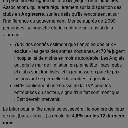
La première est signée de la
NTIA
(Night-Time Industries
Association), qui alerte régulièrement sur la disparition des
clubs en
Angleterre
, sur les défis qu’ils rencontrent et sur
l’indifférence du gouvernement. Menée auprès de 2 000
personnes, sa nouvelle étude confirme un constat déjà
alarmant :
76
%
des sondés estiment que l’envolée des prix «
exclut
» les gens des sorties nocturnes, et
70
%
jugent
l’hospitalité de moins en moins abordable. Les Anglais
ont pris le mur de l’inflation en pleine tête : bars, pubs
et clubs sont fragilisés, et la jeunesse en paie le prix,
ne pouvant se permettre des sorties fréquentes.
64
%
soutiennent une baisse de la TVA pour les
entreprises du secteur, signe d’un fort sentiment que
l’État devrait intervenir.
Le bilan pour la fête anglaise est sévère : le nombre de lieux
de nuit (bars, clubs…) a reculé de
4,6
% sur les 12 derniers
mois
.