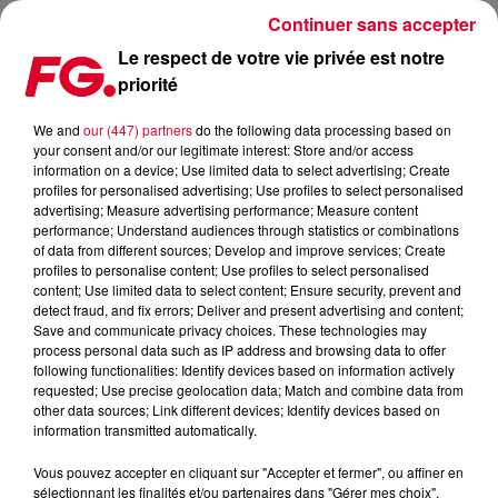
Continuer sans accepter
Le respect de votre vie privée est notre
priorité
QUE SERAIENT-ILS DEVENUS S’ILS AVAIENT CHOISI UN
AUTRE MÉTIER ?
We and
our (447) partners
do the following data processing based on
your consent and/or our legitimate interest: Store and/or access
information on a device; Use limited data to select advertising; Create
Publié : 5 février 2026 à 15h00 par Christophe HUBERT
profiles for personalised advertising; Use profiles to select personalised
advertising; Measure advertising performance; Measure content
performance; Understand audiences through statistics or combinations
of data from different sources; Develop and improve services; Create
profiles to personalise content; Use profiles to select personalised
content; Use limited data to select content; Ensure security, prevent and
detect fraud, and fix errors; Deliver and present advertising and content;
Save and communicate privacy choices. These technologies may
process personal data such as IP address and browsing data to offer
following functionalities: Identify devices based on information actively
requested; Use precise geolocation data; Match and combine data from
other data sources; Link different devices; Identify devices based on
information transmitted automatically.
Vous pouvez accepter en cliquant sur "Accepter et fermer", ou affiner en
sélectionnant les finalités et/ou partenaires dans "Gérer mes choix".