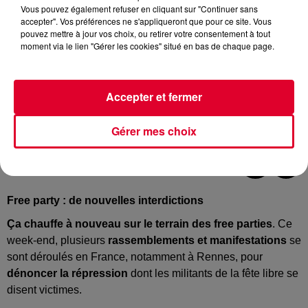
Vous pouvez également refuser en cliquant sur "Continuer sans
accepter". Vos préférences ne s'appliqueront que pour ce site. Vous
pouvez mettre à jour vos choix, ou retirer votre consentement à tout
moment via le lien "Gérer les cookies" situé en bas de chaque page.
Accepter et fermer
image d'illustration
Gérer mes choix
Crédit :
@Kajetan Sumila / unsplash
Free party : de nouvelles interdictions
Ça chauffe à nouveau sur le terrain des free parties
. Ce
week-end, plusieurs
rassemblements et manifestations
se
sont déroulés en France, notamment à Rennes, pour
dénoncer la répression
dont les militants de la fête libre se
disent victimes.