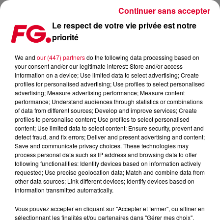
Continuer sans accepter
Le respect de votre vie privée est notre
priorité
MONT ROUGE SIGNE UN NOUVEL HYMNE CLUB AVEC THAT'S
LIFE
We and
our (447) partners
do the following data processing based on
your consent and/or our legitimate interest: Store and/or access
information on a device; Use limited data to select advertising; Create
Publié : 17 juin 2026 à 14h18 par Jean-Baptiste Blandin
profiles for personalised advertising; Use profiles to select personalised
advertising; Measure advertising performance; Measure content
performance; Understand audiences through statistics or combinations
of data from different sources; Develop and improve services; Create
profiles to personalise content; Use profiles to select personalised
content; Use limited data to select content; Ensure security, prevent and
detect fraud, and fix errors; Deliver and present advertising and content;
Save and communicate privacy choices. These technologies may
process personal data such as IP address and browsing data to offer
following functionalities: Identify devices based on information actively
requested; Use precise geolocation data; Match and combine data from
other data sources; Link different devices; Identify devices based on
information transmitted automatically.
Vous pouvez accepter en cliquant sur "Accepter et fermer", ou affiner en
sélectionnant les finalités et/ou partenaires dans "Gérer mes choix".