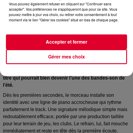
Vous pouvez également refuser en cliquant sur "Continuer sans
accepter". Vos préférences ne s'appliqueront que pour ce site. Vous
pouvez mettre à jour vos choix, ou retirer votre consentement à tout
moment via le lien "Gérer les cookies" situé en bas de chaque page.
Mont Rouge
Crédit :
Instagram : @Mont Rouge
Accepter et fermer
Gérer mes choix
Cette semaine, direction les clubs et les festivals avec le
tout nouveau single de Mont Rouge. Le désormais duo
suisse s’associe à Mooglie pour dévoiler
That's Life
, un
titre qui pourrait bien devenir l’une des bandes-son de
l’été.
Dès les premières secondes, le morceau installe son
identité avec une ligne de piano accrocheuse qui rythme
parfaitement le track. Une signature mélodique simple mais
redoutablement efficace, portée par une production taillée
pour leur terrain de jeu, les clubs. Le refrain, lui, fait mouche
immédiatement et reste en tête dès la première écoute.