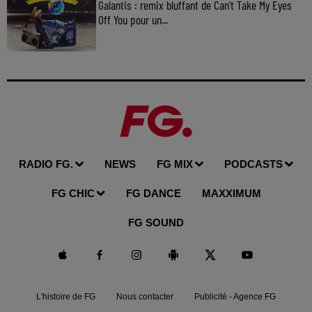
Galantis : remix bluffant de Can’t Take My Eyes
Off You pour un...
RADIO FG.
NEWS
FG MIX
PODCASTS
FG CHIC
FG DANCE
MAXXIMUM
FG SOUND
L'histoire de FG
Nous contacter
Publicité - Agence FG