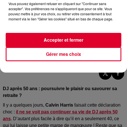
Vous pouvez également refuser en cliquant sur "Continuer sans
accepter". Vos préférences ne s'appliqueront que pour ce site. Vous
pouvez mettre à jour vos choix, ou retirer votre consentement à tout
moment via le lien "Gérer les cookies" situé en bas de chaque page.
Accepter et fermer
Gérer mes choix
Image d'illustration
DJ après 50 ans : poursuivre le plaisir ou savourer sa
retraite ?
Il y a quelques jours,
Calvin Harris
faisait cette déclaration
choc :
il ne se voit pas continuer sa vie de DJ après 50
ans
. D’autant plus facile à dire qu’il en a seulement 40, ce
qui lui laisse une petite marge de manœuvre ! Reste que sa