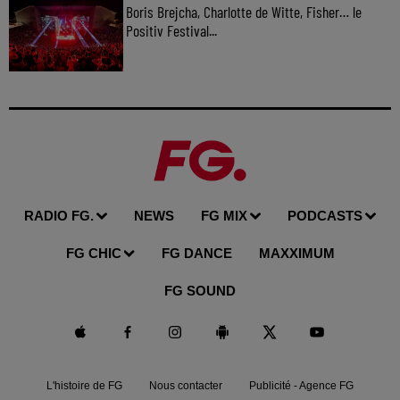
Boris Brejcha, Charlotte de Witte, Fisher… le
Positiv Festival...
RADIO FG.
NEWS
FG MIX
PODCASTS
FG CHIC
FG DANCE
MAXXIMUM
FG SOUND
L'histoire de FG
Nous contacter
Publicité - Agence FG