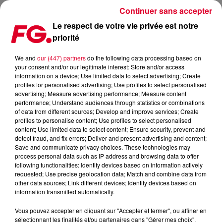
Continuer sans accepter
Le respect de votre vie privée est notre
priorité
DJ APRÈS 50 ANS : POURSUIVRE LE PLAISIR OU SAVOURER
SA RETRAITE ?
We and
our (447) partners
do the following data processing based on
your consent and/or our legitimate interest: Store and/or access
information on a device; Use limited data to select advertising; Create
Publié : 26 février 2024 à 12h15 par Christophe HUBERT
profiles for personalised advertising; Use profiles to select personalised
advertising; Measure advertising performance; Measure content
performance; Understand audiences through statistics or combinations
of data from different sources; Develop and improve services; Create
profiles to personalise content; Use profiles to select personalised
content; Use limited data to select content; Ensure security, prevent and
detect fraud, and fix errors; Deliver and present advertising and content;
Save and communicate privacy choices. These technologies may
process personal data such as IP address and browsing data to offer
following functionalities: Identify devices based on information actively
requested; Use precise geolocation data; Match and combine data from
other data sources; Link different devices; Identify devices based on
information transmitted automatically.
Vous pouvez accepter en cliquant sur "Accepter et fermer", ou affiner en
sélectionnant les finalités et/ou partenaires dans "Gérer mes choix".