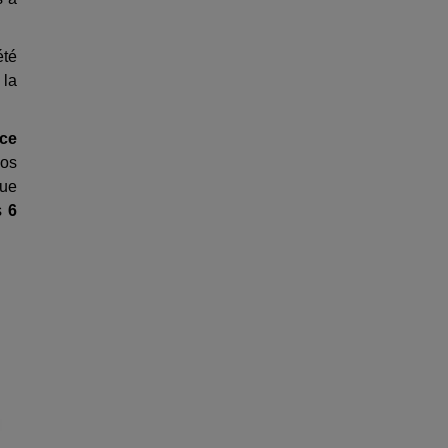
été
 la
ce
nos
oue
es
6