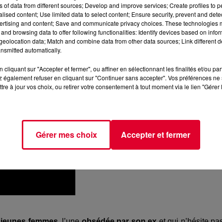
ns of data from different sources; Develop and improve services; Create profiles to 
alised content; Use limited data to select content; Ensure security, prevent and detect
s se rendent compte de la
toxicité
de leur rapport à
Interne
ertising and content; Save and communicate privacy choices. These technologies
and browsing data to offer following functionalities: Identify devices based on infor
eolocation data; Match and combine data from other data sources; Link different de
nsmitted automatically.
cliquant sur "Accepter et fermer", ou affiner en sélectionnant les finalités et/ou pa
 également refuser en cliquant sur "Continuer sans accepter". Vos préférences ne 
tre à jour vos choix, ou retirer votre consentement à tout moment via le lien "Gérer 
Gérer mes choix
Accepter et fermer
 jeunes femmes
, l’une
obsédée par son ex
et qui n’hésite pa