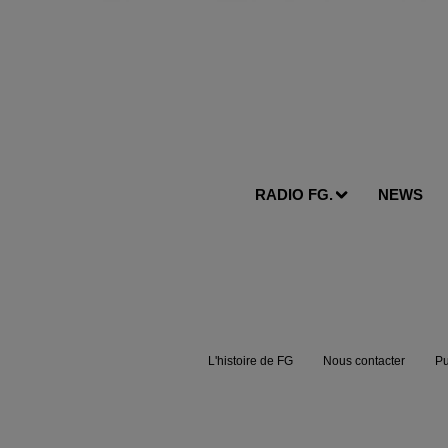
RADIO FG.
NEWS
L'histoire de FG
Nous contacter
Pu