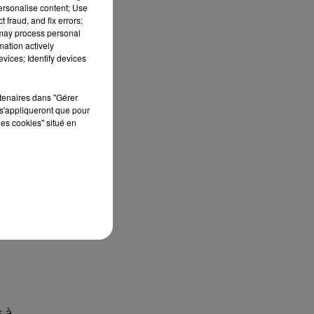
personalise content; Use
 fraud, and fix errors;
t
et
 may process personal
mation actively
vices; Identify devices
rtenaires dans "Gérer
s'appliqueront que pour
les cookies" situé en
s à