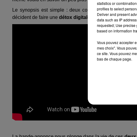
statistics or combinatio
profiles to select person
Le synopsis est simple : deux cousines en colocation
Deliver and present adv
décident de faire une
détox digitale pendant un mois
.
data such as IP address 
requested; Use precise g
based on information tra
Vous pouvez accepter en 
mes choix". Vous pouvez
ce site. Vous pouvez met
bas de chaque page.
La bande-annonce nous plonge dans la vie de ces
deux