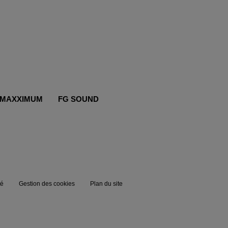
MAXXIMUM
FG SOUND
té
Gestion des cookies
Plan du site