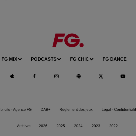
FG MIX
PODCASTS
FG CHIC
FG DANCE
blicité - Agence FG
DAB+
Règlement des jeux
Légal - Confidentiali
Archives
2026
2025
2024
2023
2022